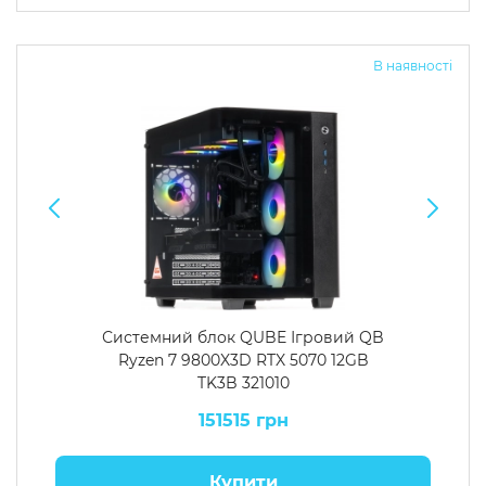
Операційна система
Тип накопичувача
В наявності
Windows 11 Home
SSD
Windows 11 Pro
HDD
Без ОС
SSD + HDD
Додатково
RGB-підсвічування
Розблокований множник CPU
Надшвидкий M.2 SSD NVME
Системний блок QUBE Ігровий QB
Ryzen 7 9800X3D RTX 5070 12GB
TK3B 321010
151515 грн
Купити