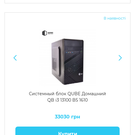
Операційна система
Тип накопичувача
В наявності
Windows 11 Home
SSD
Windows 11 Pro
HDD
Без ОС
SSD + HDD
Додатково
RGB-підсвічування
Розблокований множник CPU
Надшвидкий M.2 SSD NVME
Системный блок QUBE Домашний
QB i3 13100 B5 1610
33030 грн
Купити