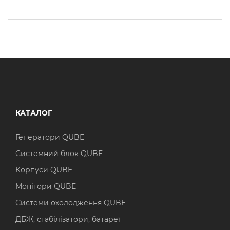
КАТАЛОГ
Генератори QUBE
Системний блок QUBE
Корпуси QUBE
Монітори QUBE
Системи охолодження QUBE
ДБЖ, стабілізатори, батареї