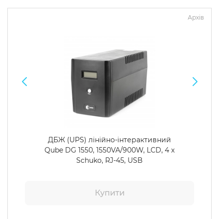
Архів
Операційна система
Тип накопичувача
Windows 11 Home
SSD
Windows 11 Pro
HDD
Без ОС
SSD + HDD
Додатково
RGB-підсвічування
Розблокований множник CPU
ДБЖ (UPS) лінійно-інтерактивний
Надшвидкий M.2 SSD NVME
Qube DG 1550, 1550VA/900W, LCD, 4 x
Schuko, RJ-45, USB
Купити