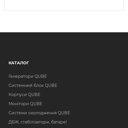
КАТАЛОГ
Генератори QUBE
Системний блок QUBE
Корпуси QUBE
Монітори QUBE
Системи охолодження QUBE
ДБЖ, стабілізатори, батареї