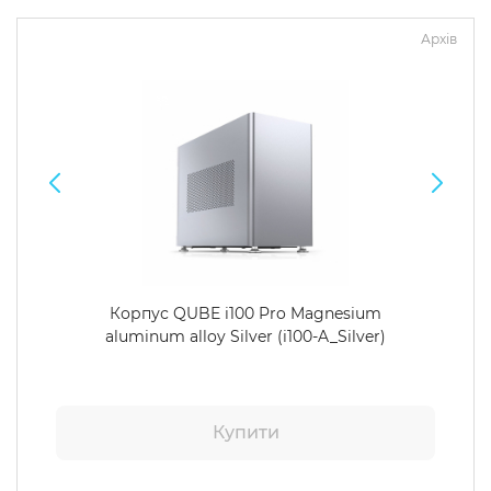
Архів
Операційна система
Тип накопичувача
Windows 11 Home
SSD
Windows 11 Pro
HDD
Без ОС
SSD + HDD
Додатково
RGB-підсвічування
Розблокований множник CPU
Корпус QUBE i100 Pro Magnesium
Надшвидкий M.2 SSD NVME
aluminum alloy Silver (i100-A_Silver)
Купити