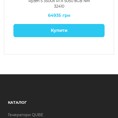
Ryzen 5 3500X RTX 5050 8GB NM
32410
64935 грн
Купити
КАТАЛОГ
Генератори QUBE