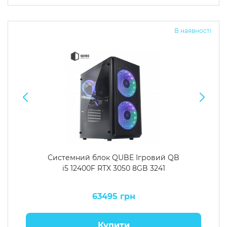
Операційна система
Тип накопичувача
В наявності
Windows 11 Home
SSD
Windows 11 Pro
HDD
Без ОС
SSD + HDD
Додатково
RGB-підсвічування
Розблокований множник CPU
Надшвидкий M.2 SSD NVME
Системний блок QUBE Ігровий QB
i5 12400F RTX 3050 8GB 3241
63495 грн
Купити