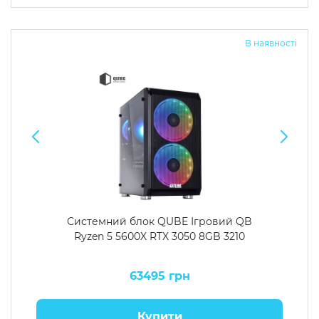
Операційна система
Тип накопичувача
В наявності
Windows 11 Home
SSD
Windows 11 Pro
HDD
Без ОС
SSD + HDD
Додатково
RGB-підсвічування
Розблокований множник CPU
Надшвидкий M.2 SSD NVME
Системний блок QUBE Ігровий QB
Ryzen 5 5600X RTX 3050 8GB 3210
63495 грн
Купити