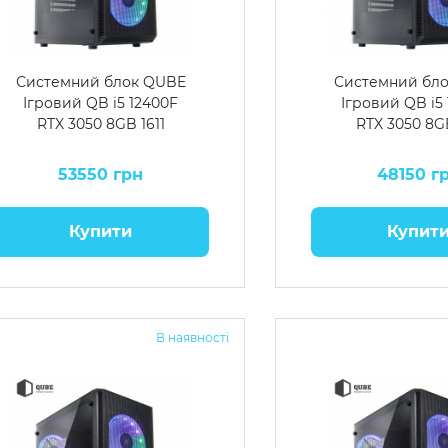
Системний блок QUBE
Системний бл
Ігровий QB i5 12400F
Ігровий QB i5
RTX 3050 8GB 1611
RTX 3050 8G
53550 грн
48150 г
Купити
Купит
В наявності