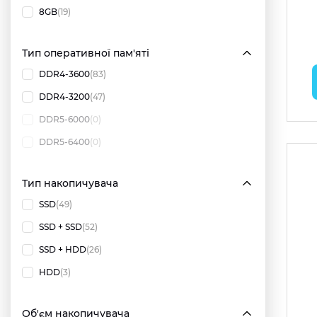
8GB
(19)
Тип оперативної пам'яті
DDR4-3600
(83)
DDR4-3200
(47)
DDR5-6000
(0)
DDR5-6400
(0)
Тип накопичувача
SSD
(49)
SSD + SSD
(52)
SSD + HDD
(26)
HDD
(3)
Об'єм накопичувача