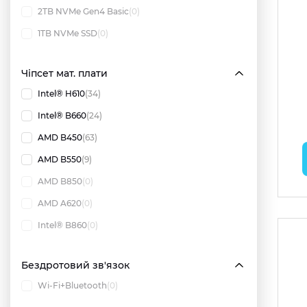
2TB NVMe Gen4 Basic
(0)
1TB NVMe SSD
(0)
Чіпсет мат. плати
Intel® H610
(34)
Intel® B660
(24)
AMD B450
(63)
AMD B550
(9)
AMD B850
(0)
AMD A620
(0)
Intel® B860
(0)
Бездротовий зв'язок
Wi-Fi+Bluetooth
(0)