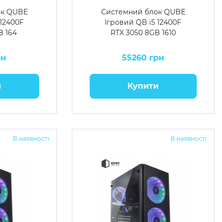
ок QUBE
Системний блок QUBE
 12400F
Ігровий QB i5 12400F
B 164
RTX 3050 8GB 1610
рн
55260 грн
и
Купити
В наявності
В наявності