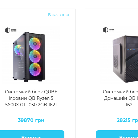
В наявності
Системний блок QUBE
Системний бл
Ігровий QB Ryzen 5
Домашній QB i
5600X GT 1030 2GB 1621
162
39870 грн
28215 г
Купити
Купит