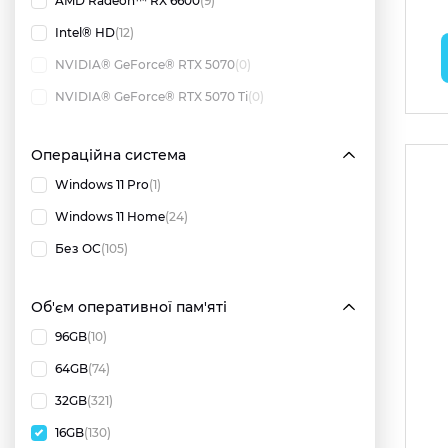
AMD Radeon™ RX 6600
(9)
Intel® HD
(12)
NVIDIA® GeForce® RTX 5070
(0)
NVIDIA® GeForce® RTX 5070 Ti
(0)
Операційна система
Windows 11 Pro
(1)
Windows 11 Home
(24)
Без ОС
(105)
Об'єм оперативної пам'яті
96GB
(10)
64GB
(74)
32GB
(321)
16GB
(130)