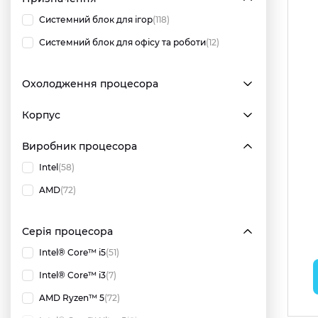
Системний блок для ігор
(118)
Системний блок для офісу та роботи
(12)
Охолодження процесора
Корпус
Виробник процесора
Intel
(58)
AMD
(72)
Серія процесора
Intel® Core™ i5
(51)
Intel® Core™ i3
(7)
AMD Ryzen™ 5
(72)