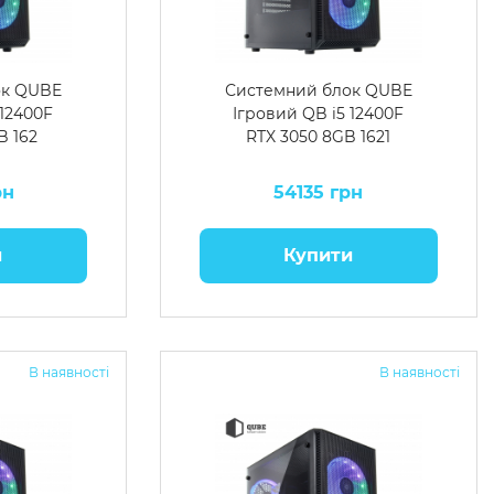
ок QUBE
Системний блок QUBE
 12400F
Ігровий QB i5 12400F
B 162
RTX 3050 8GB 1621
рн
54135 грн
и
Купити
В наявності
В наявності