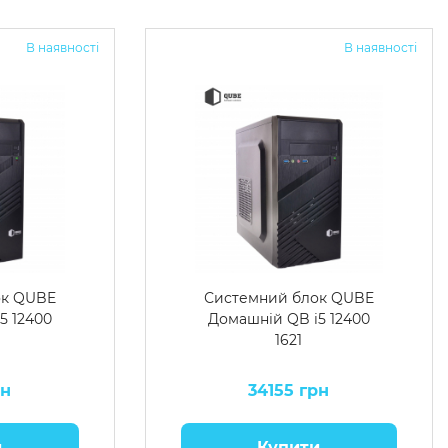
В наявності
В наявності
ок QUBE
Системний блок QUBE
5 12400
Домашній QB i5 12400
1621
рн
34155 грн
и
Купити