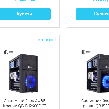
29340 грн
37890 г
Купити
Купит
В наявності
Системний блок QUBE
Системний бл
Ігровий QB i5 12400F GT
Ігровий QB i5 1