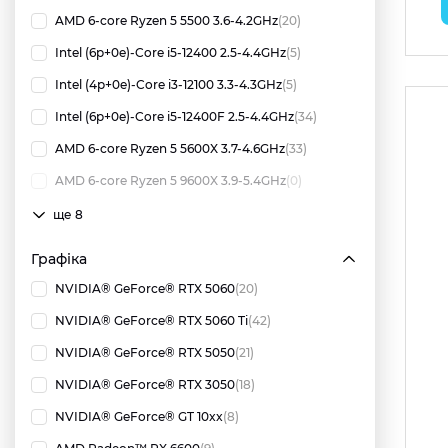
AMD 6-core Ryzen 5 5500 3.6-4.2GHz
(20)
Intel (6p+0e)-Core i5-12400 2.5-4.4GHz
(5)
Intel (4p+0e)-Core i3-12100 3.3-4.3GHz
(5)
Intel (6p+0e)-Core i5-12400F 2.5-4.4GHz
(34)
AMD 6-core Ryzen 5 5600X 3.7-4.6GHz
(33)
AMD 6-core Ryzen 5 9600X 3.9-5.4GHz
(0)
ще 8
Графіка
NVIDIA® GeForce® RTX 5060
(20)
NVIDIA® GeForce® RTX 5060 Ti
(42)
NVIDIA® GeForce® RTX 5050
(21)
NVIDIA® GeForce® RTX 3050
(18)
NVIDIA® GeForce® GT 10xx
(8)