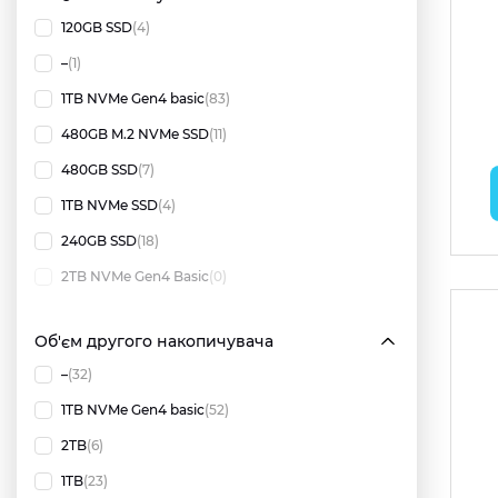
120GB SSD
(4)
–
(1)
1TB NVMe Gen4 basic
(83)
480GB M.2 NVMe SSD
(11)
480GB SSD
(7)
1TB NVMe SSD
(4)
240GB SSD
(18)
2TB NVMe Gen4 Basic
(0)
Об'єм другого накопичувача
–
(32)
1TB NVMe Gen4 basic
(52)
2TB
(6)
1TB
(23)