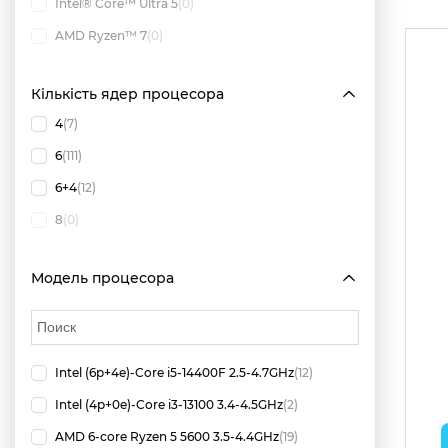
Intel® Core™ Ultra 5
(0)
AMD Ryzen™ 7
(0)
Кількість ядер процесора
4
(7)
6
(111)
6+4
(12)
8
(0)
Модель процесора
Intel (6p+4e)-Core i5-14400F 2.5-4.7GHz
(12)
Intel (4p+0e)-Core i3-13100 3.4-4.5GHz
(2)
AMD 6-core Ryzen 5 5600 3.5-4.4GHz
(19)