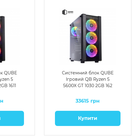
ок QUBE
Системний блок QUBE
yzen 5
Ігровий QB Ryzen 5
2GB 1611
5600X GT 1030 2GB 162
рн
33615 грн
и
Купити