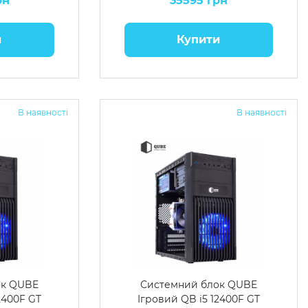
рн
35595 грн
и
Купити
В наявності
В наявності
ок QUBE
Системний блок QUBE
2400F GT
Ігровий QB i5 12400F GT