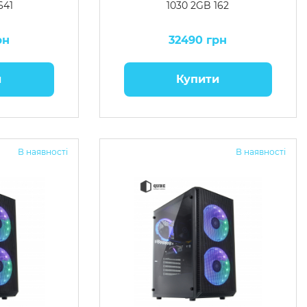
641
1030 2GB 162
рн
32490 грн
и
Купити
В наявності
В наявності