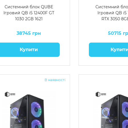
Системний блок QUBE
Системний бл
Ігровий QB i5 12400F GT
Ігровий QB i5
1030 2GB 1621
RTX 3050 8G
38745 грн
50715 г
Купити
Купит
В наявності