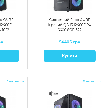
ок QUBE
Системний блок QUBE
 12400F
Ігровий QB i5 12400F RX
 1622
6600 8GB 322
рн
54405 грн
и
Купити
В наявності
В наявності