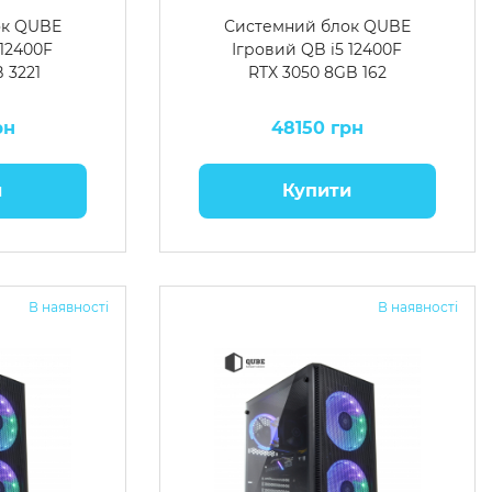
ок QUBE
Системний блок QUBE
 12400F
Ігровий QB i5 12400F
 3221
RTX 3050 8GB 162
рн
48150 грн
и
Купити
В наявності
В наявності