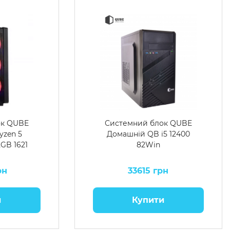
ок QUBE
Системний блок QUBE
yzen 5
Домашній QB i5 12400
2GB 1621
82Win
рн
33615 грн
и
Купити