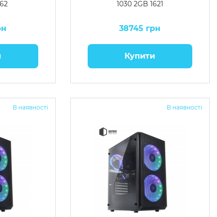
162
1030 2GB 1621
рн
38745 грн
и
Купити
В наявності
В наявності