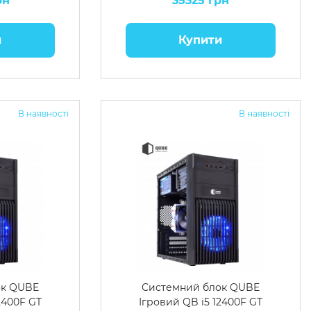
рн
35325 грн
и
Купити
В наявності
В наявності
ок QUBE
Системний блок QUBE
2400F GT
Ігровий QB i5 12400F GT