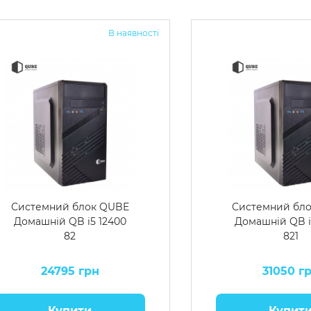
В наявності
Системний блок QUBE
Системний бл
Домашній QB i5 12400
Домашній QB i
82
821
24795 грн
31050 г
Купити
Купит