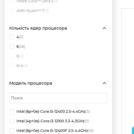
Intel® Core™ Ultra 5
(0)
AMD Ryzen™ 7
(0)
Кількість ядер процесора
4
(5)
6
(28)
8
(0)
6+4
(0)
Модель процесора
Intel (6p+0e)-Core i5-12400 2.5-4.4GHz
(5)
Intel (4p+0e)-Core i3-12100 3.3-4.3GHz
(5)
Intel (6p+0e)-Core i5-12400F 2.5-4.4GHz
(16)