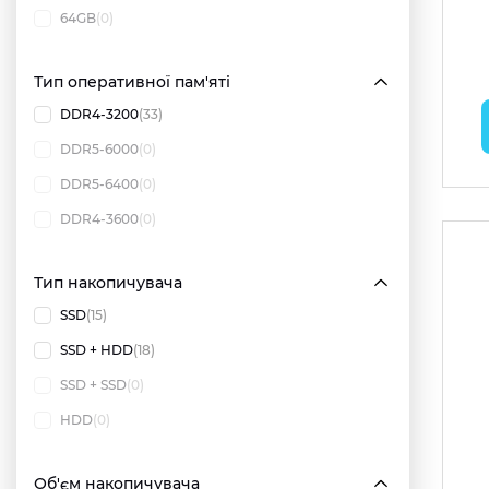
64GB
(0)
Тип оперативної пам'яті
DDR4-3200
(33)
DDR5-6000
(0)
DDR5-6400
(0)
DDR4-3600
(0)
Тип накопичувача
SSD
(15)
SSD + HDD
(18)
SSD + SSD
(0)
HDD
(0)
Об'єм накопичувача