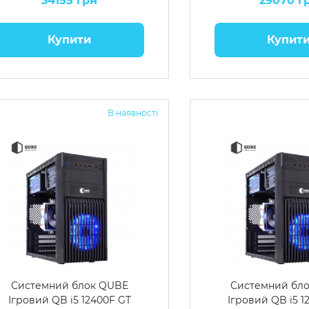
34155 грн
29070 г
Купити
Купит
В наявності
Системний блок QUBE
Системний бл
Ігровий QB i5 12400F GT
Ігровий QB i5 1