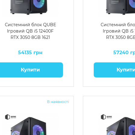
Системний блок QUBE
Системний бл
Ігровий QB i5 12400F
Ігровий QB i5
RTX 3050 8GB 1621
RTX 3050 8GB
54135 грн
57240 г
Купити
Купит
В наявності