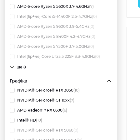
AMD 6-core Ryzen 5 5600X 3.7-4.6GHz
(7)
Intel (6p+4e)-Core i5-14400F 2.5-4.7GHz
(0)
AMD 6-core Ryzen 5 9600X 3.9-5.4GHz
(0)
AMD 6-core Ryzen 5 8400F 4.2-4.7GHz
(0)
AMD 6-core Ryzen 5 7500F 3.7-5.0GHz
(0)
Intel (6p+4e) Core Ultra 5 225F 3.3-4.9GHz
(0)
ще 8
Графіка
NVIDIA® GeForce® RTX 3050
(10)
NVIDIA® GeForce® GT 10xx
(7)
AMD Radeon™ RX 6600
(6)
Intel® HD
(10)
NVIDIA® GeForce® RTX 5060
(0)