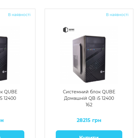
В наявності
В наявності
ок QUBE
Системний блок QUBE
5 12400
Домашній QB i5 12400
162
рн
28215 грн
и
Купити