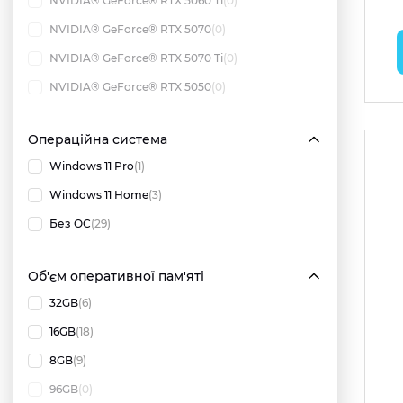
NVIDIA® GeForce® RTX 5060 Ti
(0)
NVIDIA® GeForce® RTX 5070
(0)
NVIDIA® GeForce® RTX 5070 Ti
(0)
NVIDIA® GeForce® RTX 5050
(0)
Операційна система
Windows 11 Pro
(1)
Windows 11 Home
(3)
Без ОС
(29)
Об'єм оперативної пам'яті
32GB
(6)
16GB
(18)
8GB
(9)
96GB
(0)