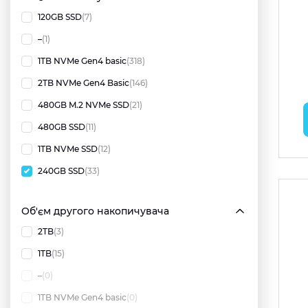
120GB SSD
(7)
–
(1)
1TB NVMe Gen4 basic
(318)
2TB NVMe Gen4 Basic
(146)
480GB M.2 NVMe SSD
(21)
480GB SSD
(11)
1TB NVMe SSD
(12)
240GB SSD
(33)
Об'єм другого накопичувача
2TB
(3)
1TB
(15)
–
(0)
1TB NVMe Gen4 basic
(0)