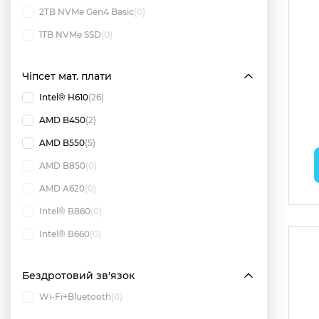
2TB NVMe Gen4 Basic
(0)
1TB NVMe SSD
(0)
Чіпсет мат. плати
Intel® H610
(26)
AMD B450
(2)
AMD B550
(5)
AMD B850
(0)
AMD A620
(0)
Intel® B860
(0)
Intel® B660
(0)
Бездротовий зв'язок
Wi-Fi+Bluetooth
(0)