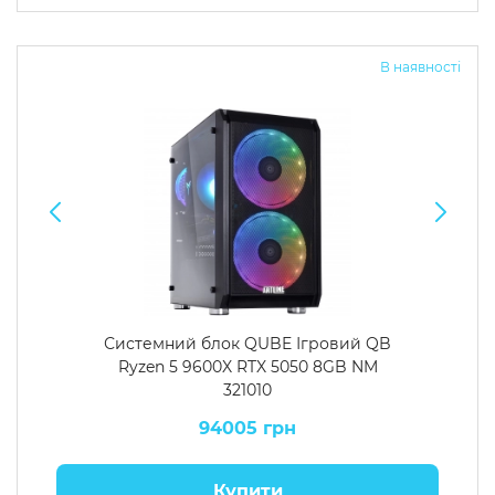
Операційна система
Тип накопичувача
В наявності
Windows 11 Home
SSD
Windows 11 Pro
HDD
Без ОС
SSD + HDD
Додатково
RGB-підсвічування
Розблокований множник CPU
Надшвидкий M.2 SSD NVME
Системний блок QUBE Ігровий QB
Ryzen 5 9600X RTX 5050 8GB NM
321010
94005 грн
Купити