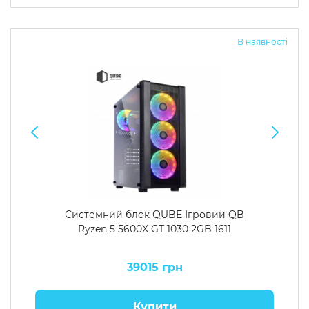
Операційна система
Тип накопичувача
В наявності
Windows 11 Home
SSD
Windows 11 Pro
HDD
Без ОС
SSD + HDD
Додатково
RGB-підсвічування
Розблокований множник CPU
Надшвидкий M.2 SSD NVME
Системний блок QUBE Ігровий QB
Ryzen 5 5600X GT 1030 2GB 1611
39015 грн
Купити