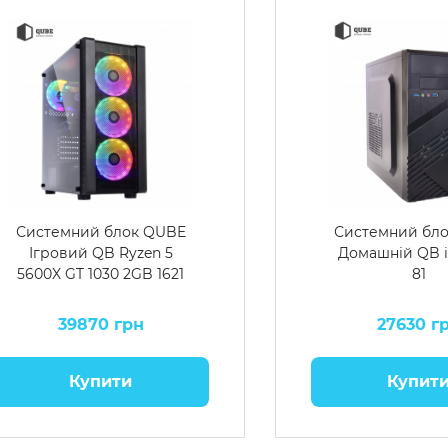
Системний блок QUBE
Системний бл
Ігровий QB Ryzen 5
Домашній QB i
5600X GT 1030 2GB 1621
81
39870 грн
27630 г
Купити
Купит