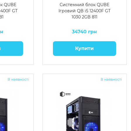
ок QUBE
Системний блок QUBE
2400F GT
Ігровий QB i5 12400F GT
81
1030 2GB 811
рн
34740 грн
и
Купити
В наявності
В наявності