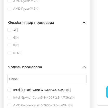
AMD Ryzen™ 7
(0)
AMD Ryzen™ 5
(0)
Кількість ядер процесора
4
(1)
6
(0)
8
(0)
6+4
(0)
Модель процесора
Intel (4p+0e)-Core i3-13100 3.4-4.5GHz
(1)
Intel (6p+4e)-Core i5-14400F 2.5-4.7GHz
(0)
AMD 6-core Ryzen 5 9600X 3.9-5.4GHz
(0)