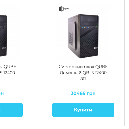
ок QUBE
Системний блок QUBE
5 12400
Домашній QB i5 12400
811
рн
30465 грн
и
Купити