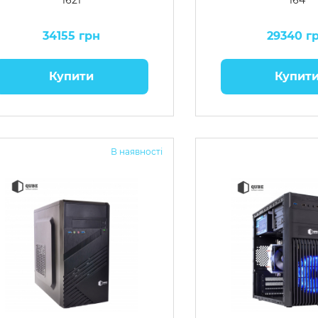
1621
164
34155 грн
29340 г
Купити
Купит
В наявності