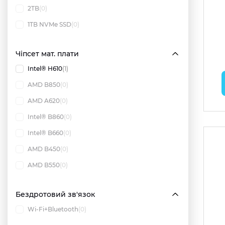
2TB
(0)
1TB NVMe SSD
(0)
Чіпсет мат. плати
Intel® H610
(1)
AMD B850
(0)
AMD A620
(0)
Intel® B860
(0)
Intel® B660
(0)
AMD B450
(0)
AMD B550
(0)
Бездротовий зв'язок
Wi-Fi+Bluetooth
(0)