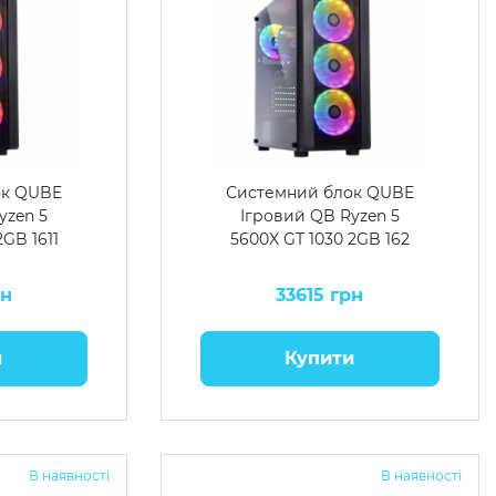
ок QUBE
Системний блок QUBE
yzen 5
Ігровий QB Ryzen 5
2GB 1611
5600X GT 1030 2GB 162
рн
33615 грн
и
Купити
В наявності
В наявності