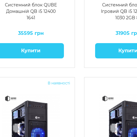
Системний блок QUBE
Системний бл
Домашній QB i5 12400
Ігровий QB i5 1
1641
1030 2GB 
35595 грн
31905 г
Купити
Купит
В наявності