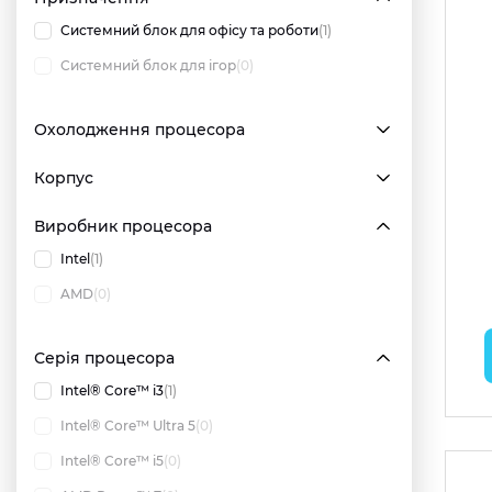
Системний блок для офісу та роботи
(1)
Системний блок для ігор
(0)
Охолодження процесора
Корпус
Виробник процесора
Intel
(1)
AMD
(0)
Серія процесора
Intel® Core™ i3
(1)
Intel® Core™ Ultra 5
(0)
Intel® Core™ i5
(0)