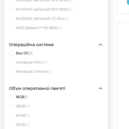
NVIDIA® GeForce® RTX 5050
(0)
NVIDIA® GeForce® RTX 3050
(0)
NVIDIA® GeForce® GT 10xx
(0)
AMD Radeon™ RX 6600
(0)
Операційна система
Без ОС
(1)
Windows 11 Pro
(0)
Windows 11 Home
(0)
Об'єм оперативної пам'яті
16GB
(1)
96GB
(0)
64GB
(0)
32GB
(0)