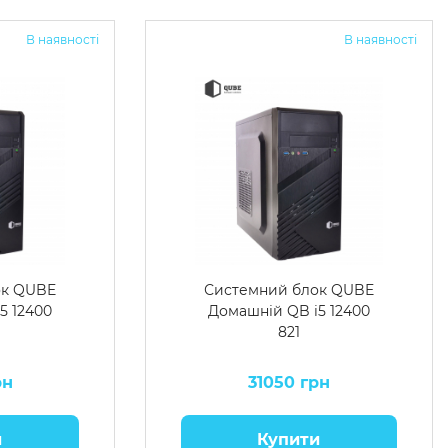
В наявності
В наявності
ок QUBE
Системний блок QUBE
5 12400
Домашній QB i5 12400
821
рн
31050 грн
и
Купити