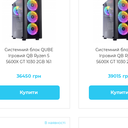
Системний блок QUBE
Системний бл
Ігровий QB Ryzen 5
Ігровий QB R
5600X GT 1030 2GB 161
5600X GT 1030 
36450 грн
39015 г
Купити
Купит
В наявності