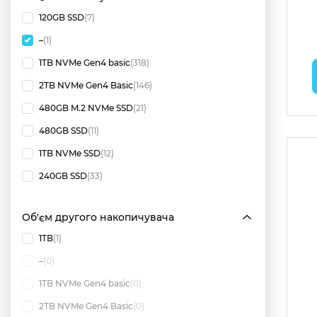
120GB SSD
(7)
–
(1)
1TB NVMe Gen4 basic
(318)
2TB NVMe Gen4 Basic
(146)
480GB M.2 NVMe SSD
(21)
480GB SSD
(11)
1TB NVMe SSD
(12)
240GB SSD
(33)
Об'єм другого накопичувача
1TB
(1)
–
(0)
1TB NVMe Gen4 basic
(0)
2TB NVMe Gen4 Basic
(0)