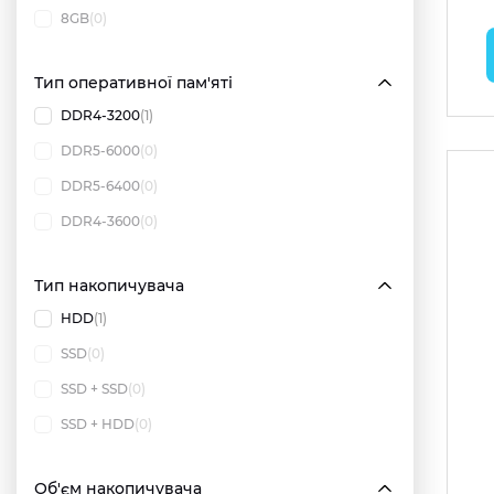
8GB
(0)
Тип оперативної пам'яті
DDR4-3200
(1)
DDR5-6000
(0)
DDR5-6400
(0)
DDR4-3600
(0)
Тип накопичувача
HDD
(1)
SSD
(0)
SSD + SSD
(0)
SSD + HDD
(0)
Об'єм накопичувача