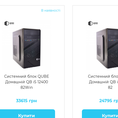
В наявності
Системний блок QUBE
Системний бл
Домашній QB i5 12400
Домашній QB i
82Win
82
33615 грн
24795 г
Купити
Купит