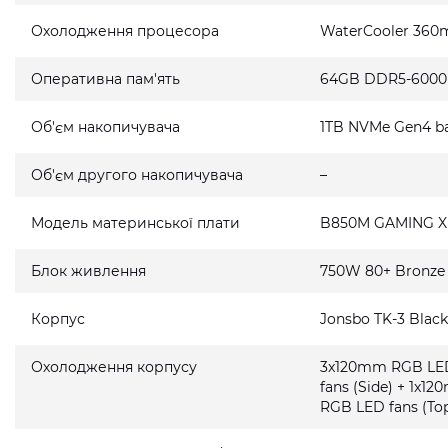
Охолодження процесора
WaterCooler 36
Оперативна пам'ять
64GB DDR5-6000
Об'єм накопичувача
1TB NVMe Gen4 ba
Об'єм другого накопичувача
–
Модель материнської плати
B850M GAMING X
Блок живлення
750W 80+ Bronze
Корпус
Jonsbo TK-3 Blac
Охолодження корпусу
3x120mm RGB LED
fans (Side) + 1x
RGB LED fans (Top