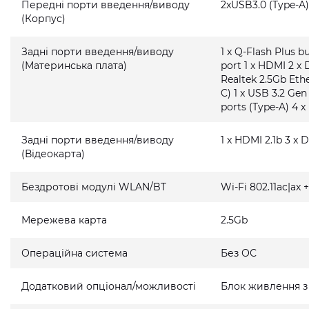
Передні порти введення/виводу
2xUSB3.0 (Type-A)
(Корпус)
Задні порти введення/виводу
1 x Q-Flash Plus 
(Материнська плата)
port 1 x HDMI 2 x 
Realtek 2.5Gb Ethe
C) 1 x USB 3.2 Gen
ports (Type-A) 4 x
Задні порти введення/виводу
1 x HDMI 2.1b 3 x D
(Відеокарта)
Бездротові модулі WLAN/BT
Wi-Fi 802.11ac|ax 
Мережева карта
2.5Gb
Операційна система
Без ОС
Додатковий опціонал/можливості
Блок живлення з