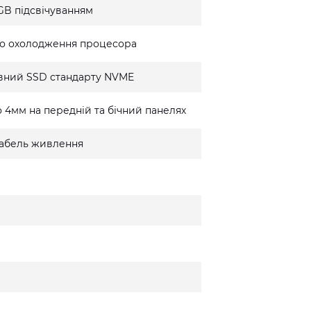
GB підсвічуванням
го охолодження процесора
вний SSD стандарту NVME
 4мм на передній та бічний панелях
 кабель живлення