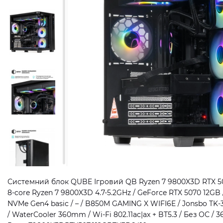
Системний блок QUBE Ігровий QB Ryzen 7 9800X3D RTX 50
8-core Ryzen 7 9800X3D 4.7-5.2GHz / GeForce RTX 5070 12GB
NVMe Gen4 basic / – / B850M GAMING X WIFI6E / Jonsbo TK-
/ WaterCooler 360mm / Wi-Fi 802.11ac|ax + BT5.3 / Без ОС / 36