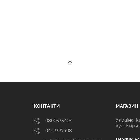
КОНТАКТИ
МАГАЗИН
Україна, К
0800335404
вул. Кирил
0443337408
ГРАФІК Р