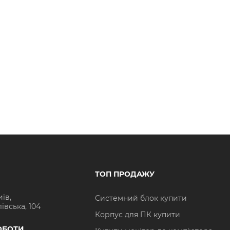
ТОП ПРОДАЖУ
иїв,
Системний блок купити
івська, 104
Корпус для ПК купити
ОБОТИ