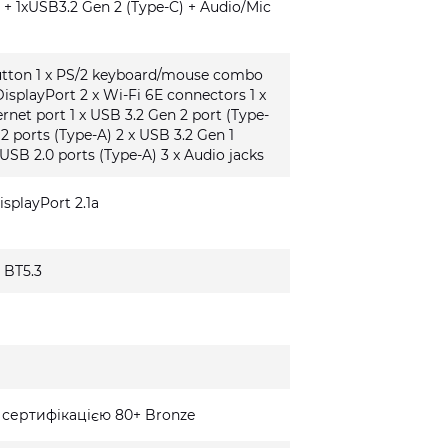
 + 1xUSB3.2 Gen 2 (Type-C) + Audio/Mic
button 1 x PS/2 keyboard/mouse combo
DisplayPort 2 x Wi-Fi 6E connectors 1 x
rnet port 1 x USB 3.2 Gen 2 port (Type-
 2 ports (Type-A) 2 x USB 3.2 Gen 1
 USB 2.0 ports (Type-A) 3 x Audio jacks
isplayPort 2.1a
+ BT5.3
 сертифікацією 80+ Bronze