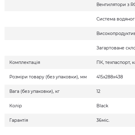
Вентилятори з R
Система водяно
Високопродукти
Загартоване скло
Комплектація
ПК, техпаспорт,
Розміри товару (без упаковки), мм
415x288x438
Вага (без упаковки), кг
12
Колір
Black
Гарантія
36міс.