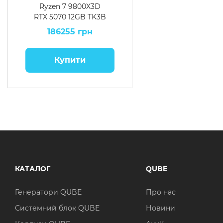
Ryzen 7 9800X3D
RTX 5070 12GB TK3B
6410
186255 грн
Купити
КАТАЛОГ
QUBE
Генератори QUBE
Про нас
Системний блок QUBE
Новини