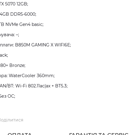
TX 5070 12GB;
64GB DDR5-6000;
TB NVMe Gen4 basic;
увача: –;
плати: B850M GAMING X WIFI6E;
ack;
80+ Bronze;
ра: WaterCooler 360mm;
/BT: Wi-Fi 802.11ac|ax + BT5.3;
Без ОС;
оділитися