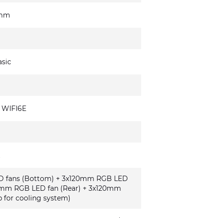
0mm
sic
 WIFI6E
k
 fans (Bottom) + 3x120mm RGB LED
120mm RGB LED fan (Rear) + 3x120mm
 for cooling system)