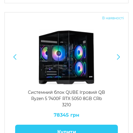
Операційна система
Тип накопичувача
В наявності
Windows 11 Home
SSD
Windows 11 Pro
HDD
Без ОС
SSD + HDD
Додатково
RGB-підсвічування
Розблокований множник CPU
Надшвидкий M.2 SSD NVME
Системний блок QUBE Ігровий QB
Ryzen 5 7400F RTX 5050 8GB CRb
3210
78345 грн
Купити