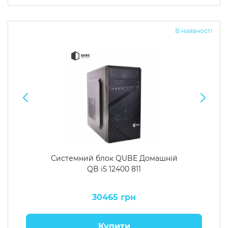
Операційна система
Тип накопичувача
В наявності
Windows 11 Home
SSD
Windows 11 Pro
HDD
Без ОС
SSD + HDD
Додатково
RGB-підсвічування
Розблокований множник CPU
Надшвидкий M.2 SSD NVME
Системний блок QUBE Домашній
QB i5 12400 811
30465 грн
Купити