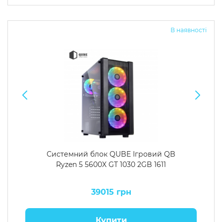
Операційна система
Тип накопичувача
В наявності
Windows 11 Home
SSD
Windows 11 Pro
HDD
Без ОС
SSD + HDD
Додатково
RGB-підсвічування
Розблокований множник CPU
Надшвидкий M.2 SSD NVME
Системний блок QUBE Ігровий QB
Ryzen 5 5600X GT 1030 2GB 1611
39015 грн
Купити