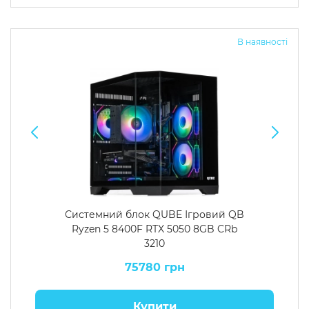
Операційна система
Тип накопичувача
В наявності
Windows 11 Home
SSD
Windows 11 Pro
HDD
Без ОС
SSD + HDD
Додатково
RGB-підсвічування
Розблокований множник CPU
Надшвидкий M.2 SSD NVME
Системний блок QUBE Ігровий QB
Ryzen 5 8400F RTX 5050 8GB CRb
3210
75780 грн
Купити