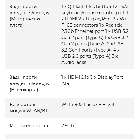
Задні порти
1 x Q-Flash Plus button 1 x PS/2
введення/виводу
keyboard/mouse combo port 1
(Материнська
x HDMI 2 x DisplayPort 2 x Wi-
плата)
Fi 6E connectors 1 x Realtek
2.5Gb Ethernet port 1 x USB 3.2
Gen 2 port (Type-C) 1 x USB 3.2
Gen 2 ports (Type-A) 2 x USB
3.2 Gen 1 ports (Type-A) 4 x
USB 2.0 ports (Type-A) 3 x
Audio jacks
Задні порти
1 x HDMI 2.1b 3 x DisplayPort
введення/виводу
2.1a
(Відеокарта)
Бездротові
Wi-Fi 802.11ac|ax + BT5.3
модулі WLAN/BT
Мережева карта
2.5Gb