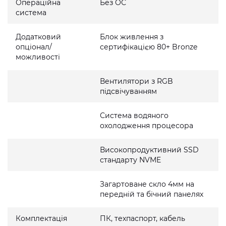
Операційна
Без ОС
система
Додатковий
Блок живлення з
опціонал/
сертифікацією 80+ Bronze
можливості
Вентилятори з RGB
підсвічуванням
Система водяного
охолодження процесора
Високопродуктивний SSD
стандарту NVME
Загартоване скло 4мм на
передній та бічний панелях
Комплектація
ПК, техпаспорт, кабель