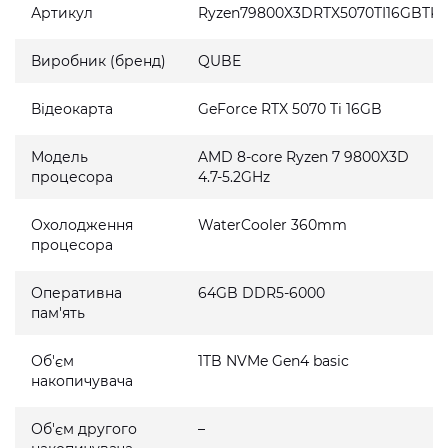
Артикул
Ryzen79800X3DRTX5070TI16GBTK
Виробник (бренд)
QUBE
Відеокарта
GeForce RTX 5070 Ti 16GB
Модель
AMD 8-core Ryzen 7 9800X3D
процесора
4.7-5.2GHz
Охолодження
WaterCooler 360mm
процесора
Оперативна
64GB DDR5-6000
пам'ять
Об'єм
1TB NVMe Gen4 basic
накопичувача
Об'єм другого
–