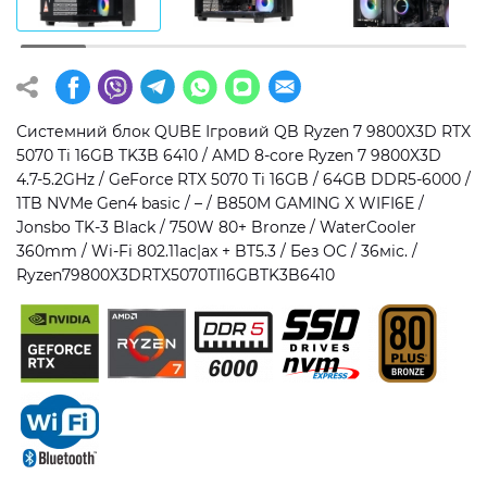
Операційна система
Тип накопичувача
Windows 11 Home
SSD
Windows 11 Pro
HDD
Системний блок QUBE Ігровий QB Ryzen 7 9800X3D RTX
5070 Ti 16GB TK3B 6410 / AMD 8-core Ryzen 7 9800X3D
Без ОС
SSD + HDD
4.7-5.2GHz / GeForce RTX 5070 Ti 16GB / 64GB DDR5-6000 /
1TB NVMe Gen4 basic / – / B850M GAMING X WIFI6E /
Додатково
Jonsbo TK-3 Black / 750W 80+ Bronze / WaterCooler
360mm / Wi-Fi 802.11ac|ax + BT5.3 / Без ОС / 36міс. /
RGB-підсвічування
Ryzen79800X3DRTX5070TI16GBTK3B6410
Розблокований множник CPU
Надшвидкий M.2 SSD NVME