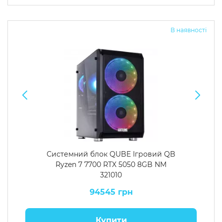
Операційна система
Тип накопичувача
В наявності
Windows 11 Home
SSD
Windows 11 Pro
HDD
Без ОС
SSD + HDD
Додатково
RGB-підсвічування
Розблокований множник CPU
Надшвидкий M.2 SSD NVME
Системний блок QUBE Ігровий QB
Ryzen 7 7700 RTX 5050 8GB NM
321010
94545 грн
Купити