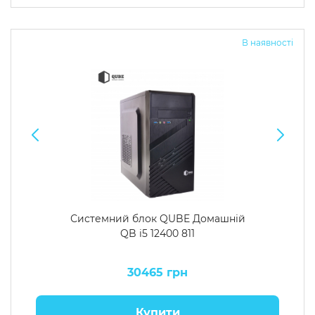
Операційна система
Тип накопичувача
В наявності
Windows 11 Home
SSD
Windows 11 Pro
HDD
Без ОС
SSD + HDD
Додатково
RGB-підсвічування
Розблокований множник CPU
Надшвидкий M.2 SSD NVME
Системний блок QUBE Домашній
QB i5 12400 811
30465 грн
Купити