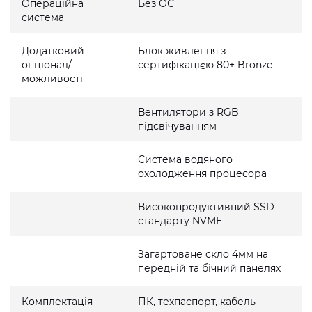
Операційна
Без ОС
система
Додатковий
Блок живлення з
опціонал/
сертифікацією 80+ Bronze
можливості
Вентилятори з RGB
підсвічуванням
Система водяного
охолодження процесора
Високопродуктивний SSD
стандарту NVME
Загартоване скло 4мм на
передній та бічний панелях
Комплектація
ПК, техпаспорт, кабель