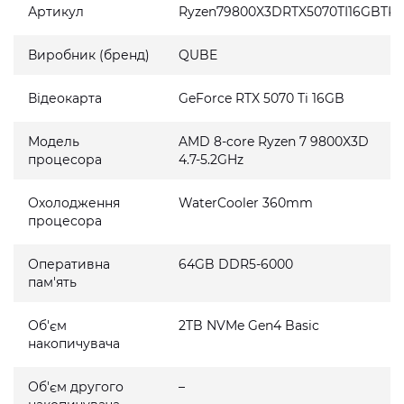
Артикул
Ryzen79800X3DRTX5070TI16GBTK
Виробник (бренд)
QUBE
Відеокарта
GeForce RTX 5070 Ti 16GB
Модель
AMD 8-core Ryzen 7 9800X3D
процесора
4.7-5.2GHz
Охолодження
WaterCooler 360mm
процесора
Оперативна
64GB DDR5-6000
пам'ять
Об'єм
2TB NVMe Gen4 Basic
накопичувача
Об'єм другого
–