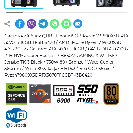
Операційна система
Тип накопичувача
Windows 11 Home
SSD
Windows 11 Pro
HDD
Системний блок QUBE Ігровий QB Ryzen 7 9800X3D RTX
5070 Ti 16GB TK3B 6420 / AMD 8-core Ryzen 7 9800X3D
Без ОС
SSD + HDD
4.7-5.2GHz / GeForce RTX 5070 Ti 16GB / 64GB DDR5-6000 /
2TB NVMe Gen4 Basic / – / B850M GAMING X WIFI6E /
Додатково
Jonsbo TK-3 Black / 750W 80+ Bronze / WaterCooler
360mm / Wi-Fi 802.11ac|ax + BT5.3 / Без ОС / 36міс. /
RGB-підсвічування
Ryzen79800X3DRTX5070TI16GBTK3B6420
Розблокований множник CPU
Надшвидкий M.2 SSD NVME