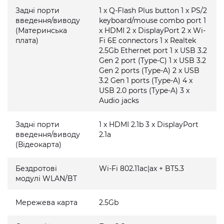
Задні порти
1 x Q-Flash Plus button 1 x PS/2
введення/виводу
keyboard/mouse combo port 1
(Материнська
x HDMI 2 x DisplayPort 2 x Wi-
плата)
Fi 6E connectors 1 x Realtek
2.5Gb Ethernet port 1 x USB 3.2
Gen 2 port (Type-C) 1 x USB 3.2
Gen 2 ports (Type-A) 2 x USB
3.2 Gen 1 ports (Type-A) 4 x
USB 2.0 ports (Type-A) 3 x
Audio jacks
Задні порти
1 x HDMI 2.1b 3 x DisplayPort
введення/виводу
2.1a
(Відеокарта)
Бездротові
Wi-Fi 802.11ac|ax + BT5.3
модулі WLAN/BT
Мережева карта
2.5Gb