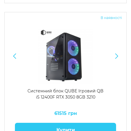
Операційна система
Тип накопичувача
В наявності
Windows 11 Home
SSD
Windows 11 Pro
HDD
Без ОС
SSD + HDD
Додатково
RGB-підсвічування
Розблокований множник CPU
Надшвидкий M.2 SSD NVME
Системний блок QUBE Ігровий QB
i5 12400F RTX 3050 8GB 3210
61515 грн
Купити