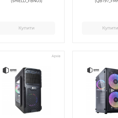
(SHIELD_FBNU3)
(QBT97_FM
Купити
Купит
Архів