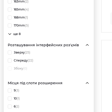
163mm
(2)
165mm
(4)
168mm
(1)
170mm
(5)
ще 8
Розташування інтерфейсних роз'ємів
Зверху
(25)
Спереду
(22)
Збоку
(0)
Місця під слоти розширення
9
(3)
10
(1)
6
(2)