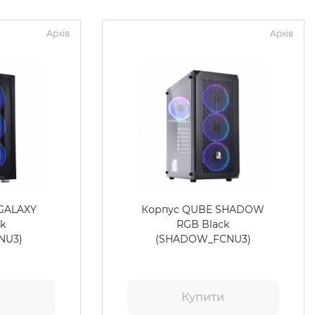
Архів
Архів
GALAXY
Корпус QUBE SHADOW
ck
RGB Black
NU3)
(SHADOW_FCNU3)
и
Купити