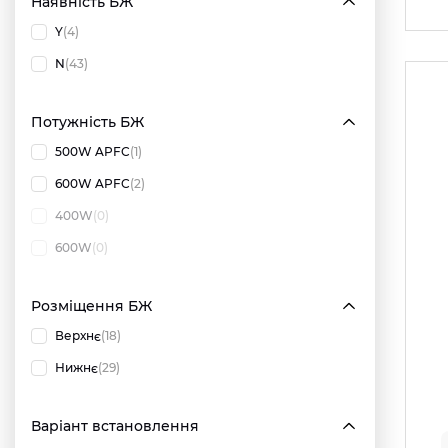
Наявність БЖ
Y
(4)
N
(43)
Потужність БЖ
500W APFC
(1)
600W APFC
(2)
400W
(0)
600W
(0)
Розміщення БЖ
Верхнє
(18)
Нижнє
(29)
Варіант встановлення