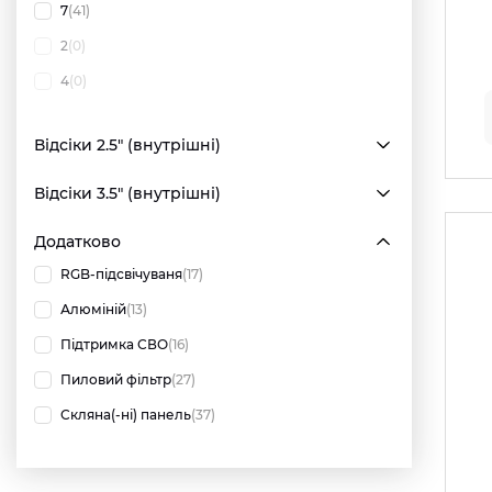
7
(41)
2
(0)
4
(0)
Відсіки 2.5" (внутрішні)
Відсіки 3.5" (внутрішні)
Додатково
RGB-підсвічуваня
(17)
Алюміній
(13)
Підтримка СВО
(16)
Пиловий фільтр
(27)
Скляна(-ні) панель
(37)