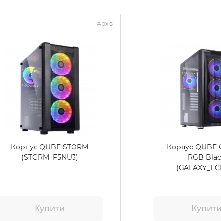
Архів
Корпус QUBE STORM
Корпус QUBE 
(STORM_F5NU3)
RGB Bla
(GALAXY_FC
Купити
Купит