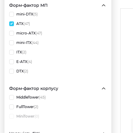
Форм-фактор МП
mini-DTX
(5)
ATX
(47)
micro-ATX
(47)
mini-ITX
(44)
ITX
(2)
E-ATX
(4)
DTX
(2)
Форм-фактор корпусу
MiddleTower
(45)
FullTower
(2)
MiniTower
(0)