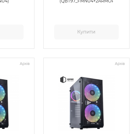
NU4)
(QBT97_FMNU4+2ARMOR)
и
Купити
Архів
Архів