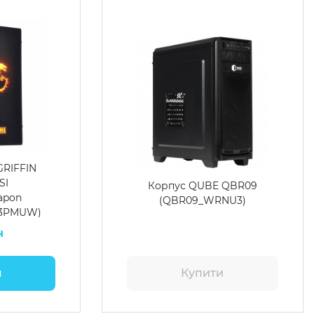
GRIFFIN
SI
Корпус QUBE QBR09
apon
(QBR09_WRNU3)
3PMUW)
н
и
Купити