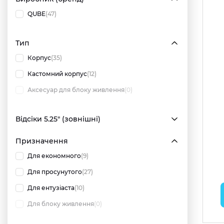
QUBE
(47)
Тип
Корпус
(35)
Кастомний корпус
(12)
Аксесуар для блоку живлення
(0)
Відсіки 5.25" (зовнішні)
Призначення
Для економного
(9)
Для просунутого
(27)
Для ентузіаста
(10)
Для блоку живлення
(0)