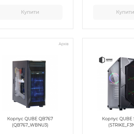
Купити
Купит
Архів
Корпус QUBE QB767
Корпус QUBE 
(QB767_WBNU3)
(STRIKE_F3