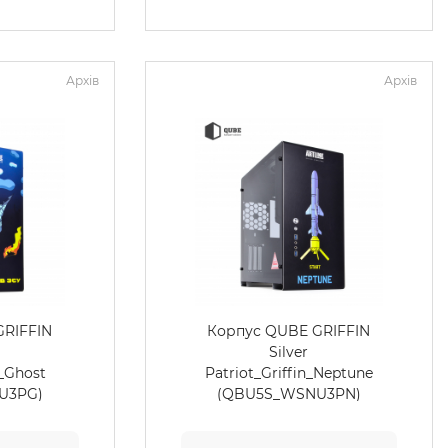
Архів
Архів
GRIFFIN
Корпус QUBE GRIFFIN
Silver
n_Ghost
Patriot_Griffin_Neptune
U3PG)
(QBU5S_WSNU3PN)