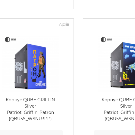
Архів
Корпус QUBE GRIFFIN
Корпус QUBE 
Silver
Silver
Patriot_Griffin_Patron
Patriot_Griffi
(QBU5S_WSNU3PP)
(QBU5S_WSN