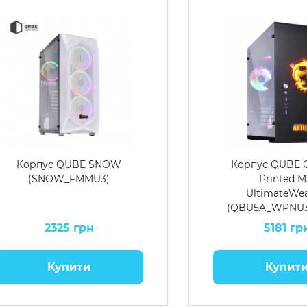
Корпус QUBE SNOW
Корпус QUBE 
(SNOW_FMMU3)
Printed M
UltimateWe
(QBU5A_WPNU
2325 грн
5181 гр
Купити
Купит