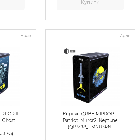
и
Купити
Архів
Архів
IRROR II
Корпус QUBE MIRROR II
2_Ghost
Patriot_Mirror2_Neptune
(QBM98_FMNU3PN)
U3PG)