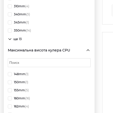
310mm
(4)
340mm
(5)
345mm
(1)
350mm
(14)
ще 13
Максимальна висота кулера CPU
148mm
(1)
150mm
(1)
155mm
(5)
160mm
(16)
162mm
(4)