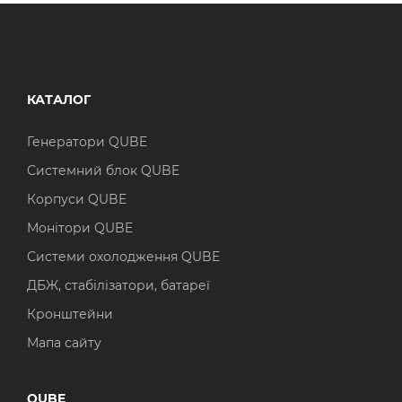
Операційна система
Тип накопичувача
Windows 11 Home
SSD
КАТАЛОГ
Windows 11 Pro
HDD
Без ОС
SSD + HDD
Генератори QUBE
Системний блок QUBE
Додатково
Корпуси QUBE
RGB-підсвічування
Монітори QUBE
Розблокований множник CPU
Системи охолодження QUBE
Надшвидкий M.2 SSD NVME
ДБЖ, стабілізатори, батареї
Кронштейни
Мапа сайту
QUBE