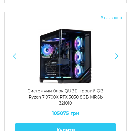
Операційна система
Тип накопичувача
В наявності
Windows 11 Home
SSD
Windows 11 Pro
HDD
Без ОС
SSD + HDD
Додатково
RGB-підсвічування
Розблокований множник CPU
Надшвидкий M.2 SSD NVME
Системний блок QUBE Ігровий QB
Ryzen 7 9700X RTX 5050 8GB MRGb
321010
105075 грн
Купити