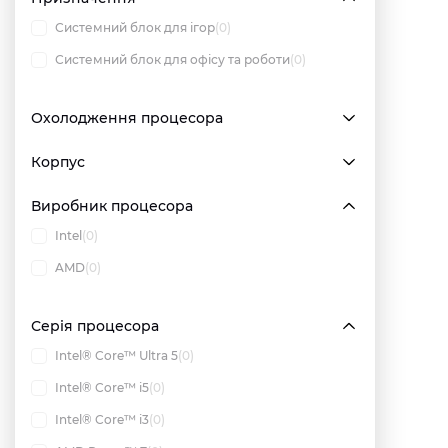
Системний блок для ігор
(0)
Системний блок для офісу та роботи
(0)
Охолодження процесора
Корпус
Виробник процесора
Intel
(0)
AMD
(0)
Серія процесора
Intel® Core™ Ultra 5
(0)
Intel® Core™ i5
(0)
Intel® Core™ i3
(0)