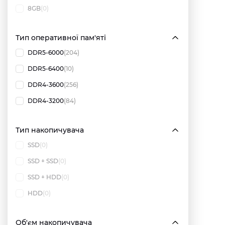
8GB
(0)
Тип оперативної пам'яті
DDR5-6000
(204)
DDR5-6400
(10)
DDR4-3600
(256)
DDR4-3200
(84)
Тип накопичувача
SSD
(0)
SSD + SSD
(0)
SSD + HDD
(0)
HDD
(0)
Об'єм накопичувача