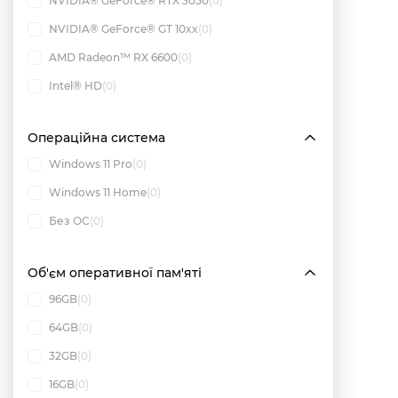
NVIDIA® GeForce® RTX 3050
(0)
NVIDIA® GeForce® GT 10xx
(0)
AMD Radeon™ RX 6600
(0)
Intel® HD
(0)
Операційна система
Windows 11 Pro
(0)
Windows 11 Home
(0)
Без ОС
(0)
Об'єм оперативної пам'яті
96GB
(0)
64GB
(0)
32GB
(0)
16GB
(0)