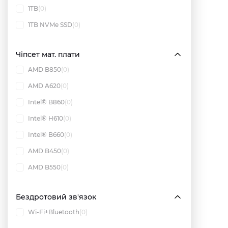
1TB
(0)
1TB NVMe SSD
(0)
Чіпсет мат. плати
AMD B850
(0)
AMD A620
(0)
Intel® B860
(0)
Intel® H610
(0)
Intel® B660
(0)
AMD B450
(0)
AMD B550
(0)
Бездротовий зв'язок
Wi-Fi+Bluetooth
(0)