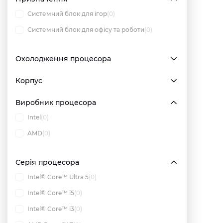
Системний блок для ігор
(0)
Системний блок для офісу та роботи
(0)
Охолодження процесора
Корпус
Виробник процесора
Intel
(0)
AMD
(0)
Серія процесора
Intel® Core™ Ultra 5
(0)
Intel® Core™ i5
(0)
Intel® Core™ i3
(0)