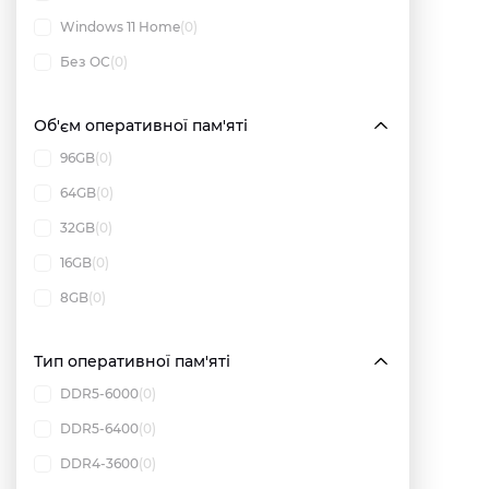
Windows 11 Home
(0)
Без ОС
(0)
Об'єм оперативної пам'яті
96GB
(0)
64GB
(0)
32GB
(0)
16GB
(0)
8GB
(0)
Тип оперативної пам'яті
DDR5-6000
(0)
DDR5-6400
(0)
DDR4-3600
(0)