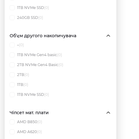
1TB NVMe SSD
(0)
240GB SSD
(0)
Об'єм другого накопичувача
–
(0)
1TB NVMe Gen4 basic
(0)
2TB NVMe Gen4 Basic
(0)
2TB
(0)
1TB
(0)
1TB NVMe SSD
(0)
Чіпсет мат. плати
AMD B850
(0)
AMD A620
(0)