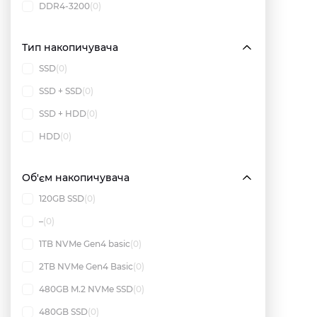
DDR4-3200
(0)
Тип накопичувача
SSD
(0)
SSD + SSD
(0)
SSD + HDD
(0)
HDD
(0)
Об'єм накопичувача
120GB SSD
(0)
–
(0)
1TB NVMe Gen4 basic
(0)
2TB NVMe Gen4 Basic
(0)
480GB M.2 NVMe SSD
(0)
480GB SSD
(0)