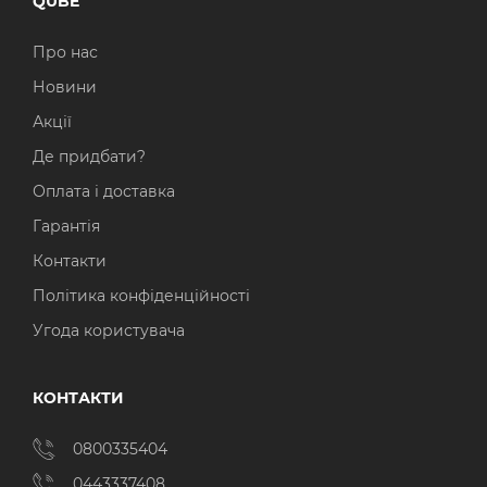
QUBE
Операційна система
Тип накопичувача
Про нас
Windows 11 Home
SSD
Новини
Windows 11 Pro
HDD
Акції
Де придбати?
Без ОС
SSD + HDD
Оплата і доставка
Додатково
Гарантія
RGB-підсвічування
Контакти
Розблокований множник CPU
Політика конфіденційності
Угода користувача
Надшвидкий M.2 SSD NVME
КОНТАКТИ
0800335404
0443337408