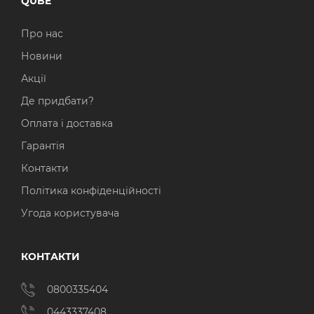
QUBE
Операційна система
Тип накопичувача
Про нас
Windows 11 Home
SSD
Новини
Windows 11 Pro
HDD
Акції
Де придбати?
Без ОС
SSD + HDD
Оплата і доставка
Додатково
Гарантія
RGB-підсвічування
Контакти
Розблокований множник CPU
Політика конфіденційності
Угода користувача
Надшвидкий M.2 SSD NVME
КОНТАКТИ
0800335404
0443337408