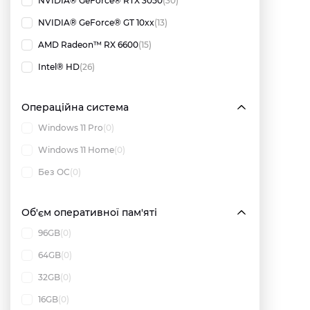
NVIDIA® GeForce® RTX 3050
(30)
NVIDIA® GeForce® GT 10xx
(13)
AMD Radeon™ RX 6600
(15)
Intel® HD
(26)
Операційна система
Windows 11 Pro
(0)
Windows 11 Home
(0)
Без ОС
(0)
Об'єм оперативної пам'яті
96GB
(0)
64GB
(0)
32GB
(0)
16GB
(0)