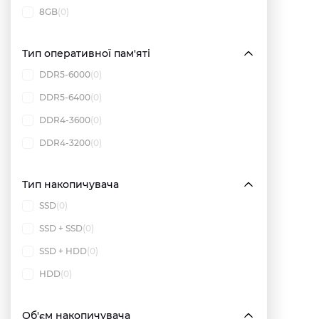
8GB
(0)
Тип оперативної пам'яті
DDR5-6000
(0)
DDR5-6400
(0)
DDR4-3600
(0)
DDR4-3200
(0)
Тип накопичувача
SSD
(0)
SSD + SSD
(0)
SSD + HDD
(0)
HDD
(0)
Об'єм накопичувача