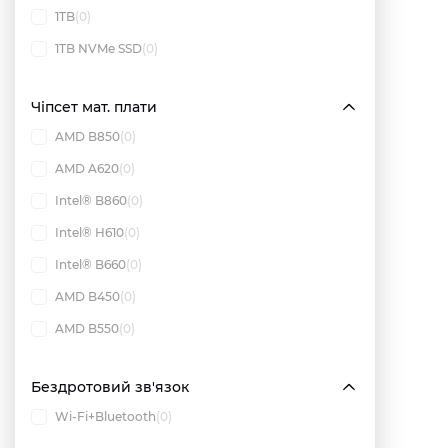
1TB
(0)
1TB NVMe SSD
(0)
Чіпсет мат. плати
AMD B850
(0)
AMD A620
(0)
Intel® B860
(0)
Intel® H610
(0)
Intel® B660
(0)
AMD B450
(0)
AMD B550
(0)
Бездротовий зв'язок
Wi-Fi+Bluetooth
(0)