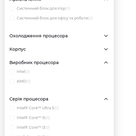
Системний блок для ігор
(0)
Системний блок для офісу та роботи
(0)
Охолодження процесора
Корпус
Виробник процесора
Intel
(0)
AMD
(0)
Серія процесора
Intel® Core™ Ultra 5
(0)
Intel® Core™ i5
(0)
Intel® Core™ i3
(0)