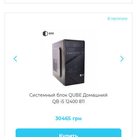
Операционная система
Тип накопителя
В наличии
Windows 11 Home
SSD
Windows 11 Pro
HDD
Без ОС
SSD + HDD
Дополнительно
RGB-подсветка
Разблокированный множитель CPU
Сверхбыстрый M.2 SSD NVME
Системный блок QUBE Домашний
QB i5 12400 811
30465 грн
Купить