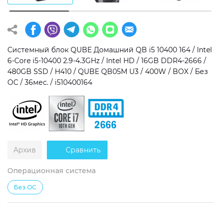
Операционная система
Тип накопителя
Windows 11 Home
SSD
Системный блок QUBE Домашний QB i5 10400 164 / Intel
Windows 11 Pro
HDD
6-Core i5-10400 2.9-4.3GHz / Intel HD / 16GB DDR4-2666 /
480GB SSD / H410 / QUBE QB05M U3 / 400W / BOX / Без
Без ОС
SSD + HDD
ОС / 36мес. / i510400164
Дополнительно
RGB-подсветка
Разблокированный множитель CPU
Архив
Сравнить
Сверхбыстрый M.2 SSD NVME
Операционная система
Без ОС