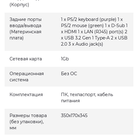
(Корпус)
Задние порты
1 x PS/2 keyboard (purple) 1 x
ввода/вывода
PS/2 mouse (green) 1 x D-Sub 1
(Материнская
x HDMI 1 x LAN (RJ45) port(s) 2
плата)
x USB 3.2 Gen 1 Type-A 2 x USB
2.0 3 x Audio jack(s)
Сетевая карта
1Gb
Операционная
Без ОС
система
Комплектация
ПК, техпаспорт, кабель
питания
Размеры товара
350x170x345
(без упаковки),
мм