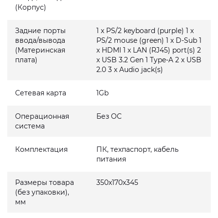
(Корпус)
Задние порты
1 x PS/2 keyboard (purple) 1 x
ввода/вывода
PS/2 mouse (green) 1 x D-Sub 1
(Материнская
x HDMI 1 x LAN (RJ45) port(s) 2
плата)
x USB 3.2 Gen 1 Type-A 2 x USB
2.0 3 x Audio jack(s)
Сетевая карта
1Gb
Операционная
Без ОС
система
Комплектация
ПК, техпаспорт, кабель
питания
Размеры товара
350x170x345
(без упаковки),
мм