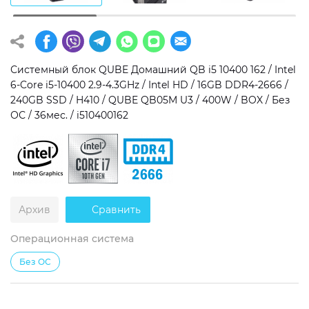
Операционная система
Тип накопителя
Windows 11 Home
SSD
Системный блок QUBE Домашний QB i5 10400 162 / Intel
Windows 11 Pro
HDD
6-Core i5-10400 2.9-4.3GHz / Intel HD / 16GB DDR4-2666 /
240GB SSD / H410 / QUBE QB05M U3 / 400W / BOX / Без
Без ОС
SSD + HDD
ОС / 36мес. / i510400162
Дополнительно
RGB-подсветка
Разблокированный множитель CPU
Архив
Сравнить
Сверхбыстрый M.2 SSD NVME
Операционная система
Без ОС