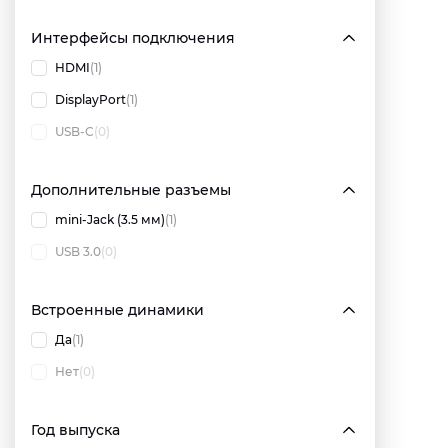
Интерфейсы подключения
HDMI
(1)
DisplayPort
(1)
USB-C
(0)
Дополнительные разъемы
mini-Jack (3.5 мм)
(1)
USB 3.0
(0)
Встроенные динамики
Да
(1)
Нет
(0)
Год выпуска