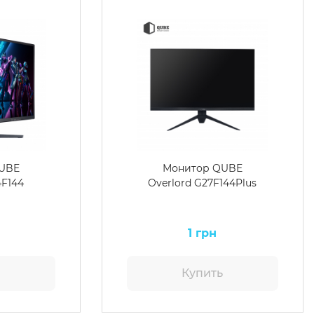
UBE
Монитор QUBE
4F144
Overlord G27F144Plus
1 грн
ь
Купить