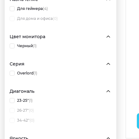
Для геймера
(4)
Для дома и офиса
(0)
Цвет монитора
Черный
(1)
Серия
Overlord
(1)
Диагональ
23-25"
(1)
26-27"
(0)
34-42"
(0)
Яркость