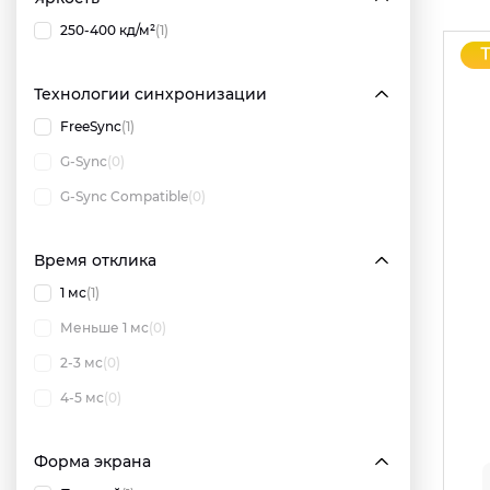
250-400 кд/м²
(1)
Технологии синхронизации
FreeSync
(1)
G-Sync
(0)
G-Sync Compatible
(0)
Время отклика
1 мс
(1)
Меньше 1 мс
(0)
2-3 мс
(0)
4-5 мс
(0)
Форма экрана