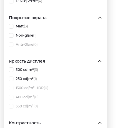
H:178º|V:178º
(4)
Покрытие экрана
Matt
(3)
Non-glare
(1)
Anti-Glare
(0)
Яркость дисплея
300 cd|m²
(3)
250 cd|m²
(1)
1300 cd/m² HDR
(0)
400 cd|m²
(0)
350 cd|m²
(0)
Контрастность