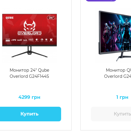
Монитор 24" Qube
Монитор Q
Overlord G24F144S
Overlord G2
4299 грн
1 грн
Купить
Купит