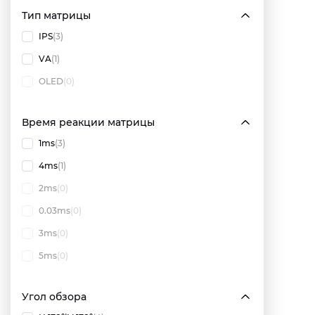
Тип матрицы
IPS
(3)
VA
(1)
OLED
(0)
Время реакции матрицы
1ms
(3)
4ms
(1)
2ms
(0)
0.03ms
(0)
3ms
(0)
5ms
(0)
Угол обзора