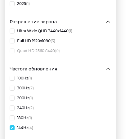
2025
(1)
Разрешение экрана
Ultra Wide QHD 3440x1440
(1)
Full HD 1920х1080
(3)
Quad HD 2560х1440
(0)
Частота обновления
100Hz
(1)
300Hz
(2)
200Hz
(1)
240Hz
(2)
180Hz
(1)
144Hz
(4)