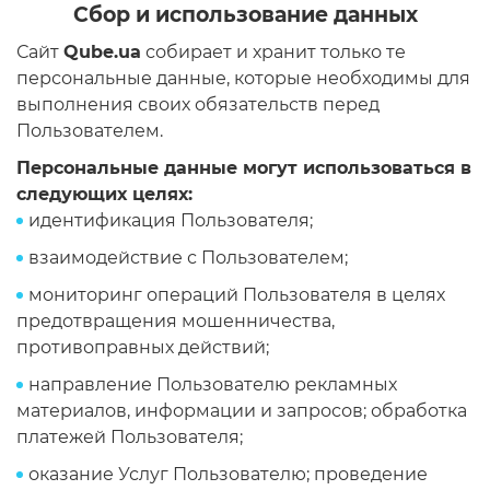
Сбор и использование данных
Операционная система
Тип накопителя
Сайт
Qube.ua
собирает и хранит только те
персональные данные, которые необходимы для
Windows 11 Home
SSD
выполнения своих обязательств перед
Windows 11 Pro
HDD
Пользователем.
Без ОС
SSD + HDD
Персональные данные могут использоваться в
следующих целях:
идентификация Пользователя;
Дополнительно
взаимодействие с Пользователем;
RGB-подсветка
мониторинг операций Пользователя в целях
Разблокированный множитель CPU
предотвращения мошенничества,
Сверхбыстрый M.2 SSD NVME
противоправных действий;
направление Пользователю рекламных
материалов, информации и запросов; обработка
платежей Пользователя;
оказание Услуг Пользователю; проведение