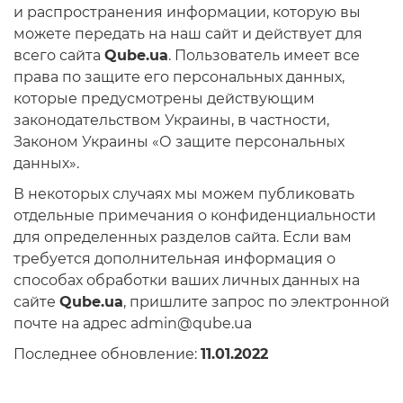
и распространения информации, которую вы
8
можете передать на наш сайт и действует для
Частота обновления
6+4
всего сайта
Qube.ua
. Пользователь имеет все
75Hz
права по защите его персональных данных,
Серия процессора
144Hz
которые предусмотрены действующим
законодательством Украины, в частности,
AMD Ryzen™ 5
Законом Украины «О защите персональных
Дополнительный опционал/возможности
AMD Ryzen™ 7
данных».
Flicker-free Mode
Intel® Core™ i3
В некоторых случаях мы можем публиковать
Low Blue Light Mode
отдельные примечания о конфиденциальности
Intel® Core™ i5
для определенных разделов сайта. Если вам
FreeSync™ technology
требуется дополнительная информация о
Объем оперативной памяти
G-SYNC™ Compatible
способах обработки ваших личных данных на
8GB
Матрица Premium качества
сайте
Qube.ua
, пришлите запрос по электронной
почте на адрес admin@qube.ua
16GB
Последнее обновление:
11.01.2022
32GB
64GB