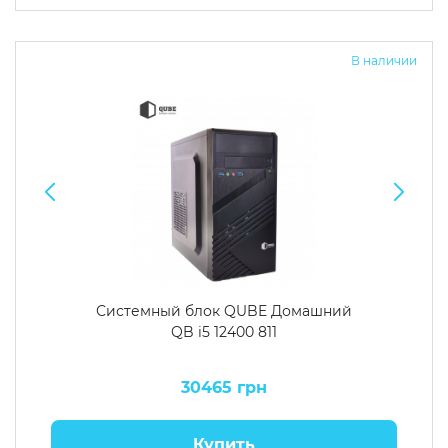
Операционная система
Тип накопителя
В наличии
Windows 11 Home
SSD
Windows 11 Pro
HDD
Без ОС
SSD + HDD
Дополнительно
RGB-подсветка
Разблокированный множитель CPU
Сверхбыстрый M.2 SSD NVME
Системный блок QUBE Домашний
QB i5 12400 811
30465 грн
Купить