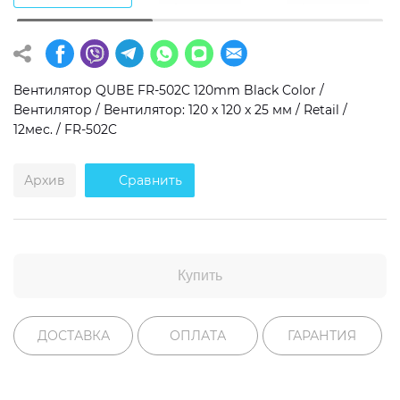
Операционная система
Тип накопителя
Windows 11 Home
SSD
Вентилятор QUBE FR-502C 120mm Black Color /
Windows 11 Pro
HDD
Вентилятор / Вентилятор: 120 x 120 x 25 мм / Retail /
12мес. / FR-502C
Без ОС
SSD + HDD
Дополнительно
Архив
Сравнить
RGB-подсветка
Разблокированный множитель CPU
Сверхбыстрый M.2 SSD NVME
Купить
ДОСТАВКА
ОПЛАТА
ГАРАНТИЯ