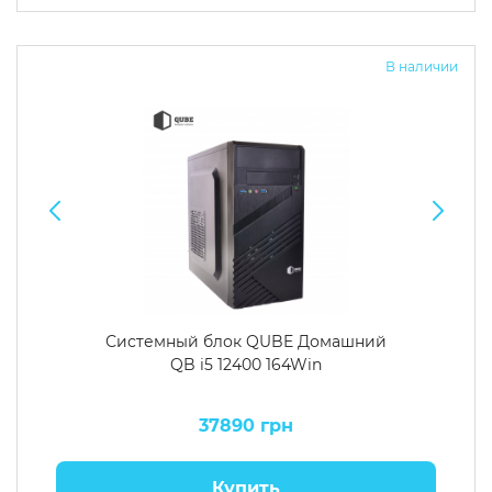
Операционная система
Тип накопителя
В наличии
Windows 11 Home
SSD
Windows 11 Pro
HDD
Без ОС
SSD + HDD
Дополнительно
RGB-подсветка
Разблокированный множитель CPU
Сверхбыстрый M.2 SSD NVME
Системный блок QUBE Домашний
QB i5 12400 164Win
37890 грн
Купить