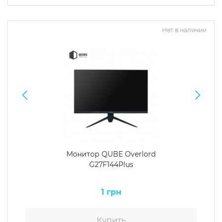
Операционная система
Тип накопителя
Нет в наличии
Windows 11 Home
SSD
Windows 11 Pro
HDD
Без ОС
SSD + HDD
Дополнительно
RGB-подсветка
Разблокированный множитель CPU
Сверхбыстрый M.2 SSD NVME
Монитор QUBE Overlord
G27F144Plus
1 грн
Купить