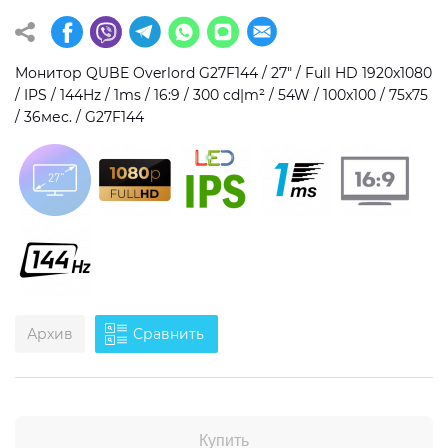
Операционная система
Тип накопителя
Монитор QUBE Overlord G27F144 / 27" / Full HD 1920х1080
Windows 11 Home
SSD
/ IPS / 144Hz / 1ms / 16:9 / 300 cd|m² / 54W / 100x100 / 75x75
Windows 11 Pro
HDD
/ 36мес. / G27F144
Без ОС
SSD + HDD
Дополнительно
RGB-подсветка
Разблокированный множитель CPU
Сверхбыстрый M.2 SSD NVME
Архив
Сравнить
Купить