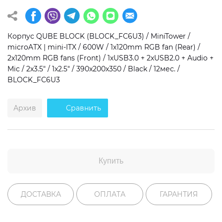
Операционная система
Тип накопителя
Корпус QUBE BLOCK (BLOCK_FС6U3) / MiniTower /
Windows 11 Home
SSD
microATX | mini-ITX / 600W / 1x120mm RGB fan (Rear) /
Windows 11 Pro
HDD
2x120mm RGB fans (Front) / 1хUSB3.0 + 2хUSB2.0 + Audio +
Mic / 2x3.5" / 1x2.5" / 390x200x350 / Black / 12мес. /
Без ОС
SSD + HDD
BLOCK_FС6U3
Дополнительно
Архив
Сравнить
RGB-подсветка
Разблокированный множитель CPU
Сверхбыстрый M.2 SSD NVME
Купить
ДОСТАВКА
ОПЛАТА
ГАРАНТИЯ