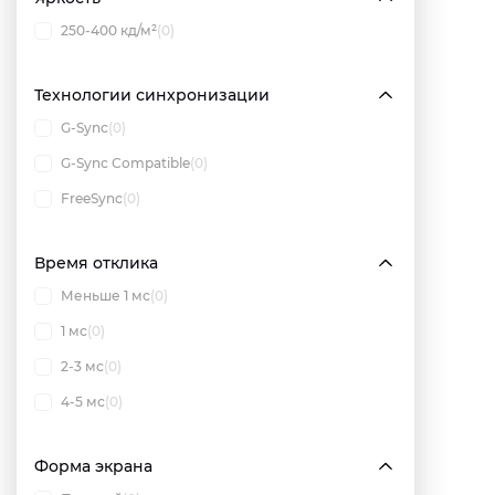
250-400 кд/м²
(0)
Технологии синхронизации
G-Sync
(0)
G-Sync Compatible
(0)
FreeSync
(0)
Время отклика
Меньше 1 мс
(0)
1 мс
(0)
2-3 мс
(0)
4-5 мс
(0)
Форма экрана