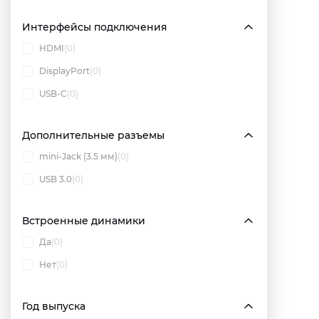
Интерфейсы подключения
HDMI
(0)
DisplayPort
(0)
USB-C
(0)
Дополнительные разъемы
mini-Jack (3.5 мм)
(0)
USB 3.0
(0)
Встроенные динамики
Да
(0)
Нет
(0)
Год выпуска