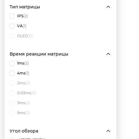
Тип матрицы
IPS
(2)
VA
(1)
OLED
(0)
Время реакции матрицы
1ms
(2)
4ms
(1)
2ms
(0)
0.03ms
(0)
3ms
(0)
5ms
(0)
Угол обзора