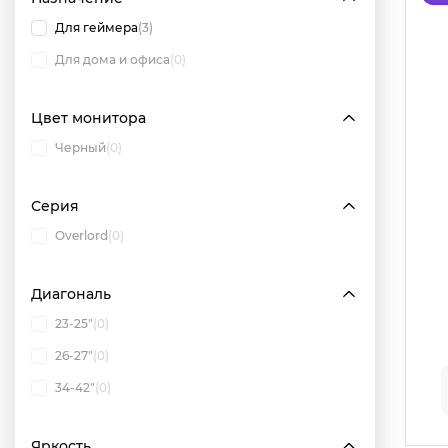
Для геймера
(3)
Для дома и офиса
(0)
Цвет монитора
Черный
(0)
Серия
Overlord
(0)
Диагональ
23-25"
(0)
26-27"
(0)
34-42"
(0)
Яркость