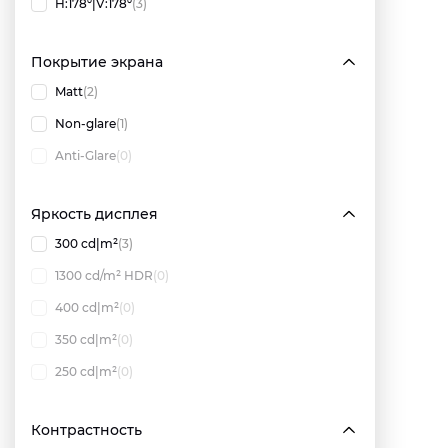
H:178º|V:178º
(3)
Покрытие экрана
Matt
(2)
Non-glare
(1)
Anti-Glare
(0)
Яркость дисплея
300 cd|m²
(3)
1300 cd/m² HDR
(0)
400 cd|m²
(0)
350 cd|m²
(0)
250 cd|m²
(0)
Контрастность