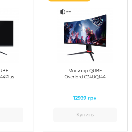
UBE
Монитор QUBE
144Plus
Overlord C34UQ144
12939 грн
ь
Купить