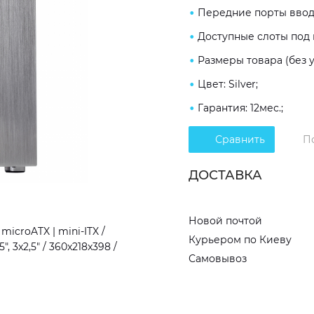
Передние порты ввода/
Доступные слоты под нак
Размеры товара (без у
Цвет: Silver;
Гарантия: 12мес.;
Сравнить
П
ДОСТАВКА
Новой почтой
icroATX | mini-ITX /
Курьером по Киеву
5", 3x2,5" / 360x218x398 /
Самовывоз