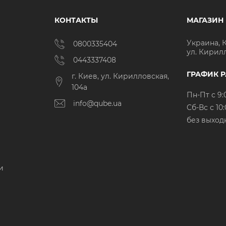
КОНТАКТЫ
МАГАЗИН
Украина, 
0800335404
ул. Кирил
0443337408
ГРАФИК 
г. Киев, ул. Кирилловская,
104а
Пн-Пт с 9:
info@qube.ua
Cб-Вс с 10:
без выход
и