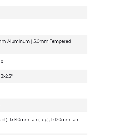
.5mm Aluminum | 5.0mm Tempered
TX
, 3x2,5"
)
nt), 1x140mm fan (Top), 1x120mm fan