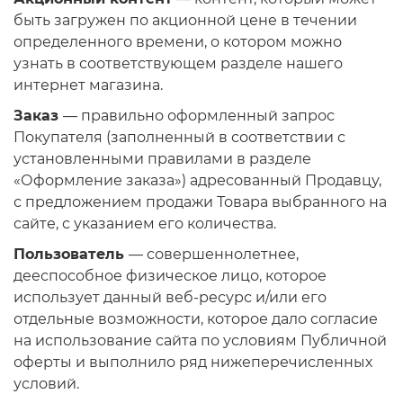
быть загружен по акционной цене в течении
Операционная система
Тип накопителя
определенного времени, о котором можно
узнать в соответствующем разделе нашего
Windows 11 Home
SSD
интернет магазина.
Windows 11 Pro
HDD
Заказ
— правильно оформленный запрос
Без ОС
SSD + HDD
Покупателя (заполненный в соответствии с
установленными правилами в разделе
«Оформление заказа») адресованный Продавцу,
Дополнительно
с предложением продажи Товара выбранного на
RGB-подсветка
сайте, с указанием его количества.
Разблокированный множитель CPU
Пользователь
— совершеннолетнее,
Сверхбыстрый M.2 SSD NVME
дееспособное физическое лицо, которое
использует данный веб-ресурс и/или его
отдельные возможности, которое дало согласие
на использование сайта по условиям Публичной
оферты и выполнило ряд нижеперечисленных
условий.