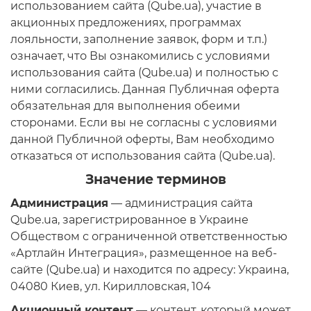
использованием сайта (Qube.ua), участие в
8
акционных предложениях, программах
Частота обновления
6+4
лояльности, заполнение заявок, форм и т.п.)
75Hz
означает, что Вы ознакомились с условиями
использования сайта (Qube.ua) и полностью с
Серия процессора
144Hz
ними согласились. Данная Публичная оферта
AMD Ryzen™ 5
обязательная для выполнения обеими
Дополнительный опционал/возможности
AMD Ryzen™ 7
сторонами. Если вы не согласны с условиями
данной Публичной оферты, Вам необходимо
Flicker-free Mode
Intel® Core™ i3
отказаться от использования сайта (Qube.ua).
Low Blue Light Mode
Intel® Core™ i5
Значение терминов
FreeSync™ technology
Администрация
— администрация сайта
Объем оперативной памяти
G-SYNC™ Compatible
Qube.ua, зарегистрированное в Украине
8GB
Матрица Premium качества
Обществом с ограниченной ответственностью
«Артлайн Интеграция», размещенное на веб-
16GB
сайте (Qube.ua) и находится по адресу: Украина,
32GB
04080 Киев, ул. Кирилловская, 104
64GB
Акционный контент
— контент, который может