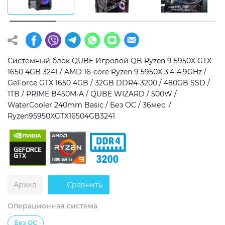
Операционная система
Тип накопителя
Windows 11 Home
SSD
Windows 11 Pro
HDD
Системный блок QUBE Игровой QB Ryzen 9 5950X GTX
1650 4GB 3241 / AMD 16-core Ryzen 9 5950X 3.4-4.9GHz /
Без ОС
SSD + HDD
GeForce GTX 1650 4GB / 32GB DDR4-3200 / 480GB SSD /
1TB / PRIME B450M-A / QUBE WIZARD / 500W /
Дополнительно
WaterCooler 240mm Basic / Без ОС / 36мес. /
Ryzen95950XGTX16504GB3241
RGB-подсветка
Разблокированный множитель CPU
Сверхбыстрый M.2 SSD NVME
Архив
Сравнить
Операционная система
Без ОС