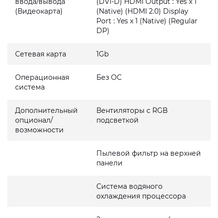
ввода/вывода
(DVI-D) HDMI Output : Yes x 1
(Видеокарта)
(Native) (HDMI 2.0) Display
Port : Yes x 1 (Native) (Regular
DP)
Сетевая карта
1Gb
Операционная
Без ОС
система
Дополнительный
Вентиляторы с RGB
опционал/
подсветкой
возможности
Пылевой фильтр на верхней
панели
Система водяного
охлаждения процессора