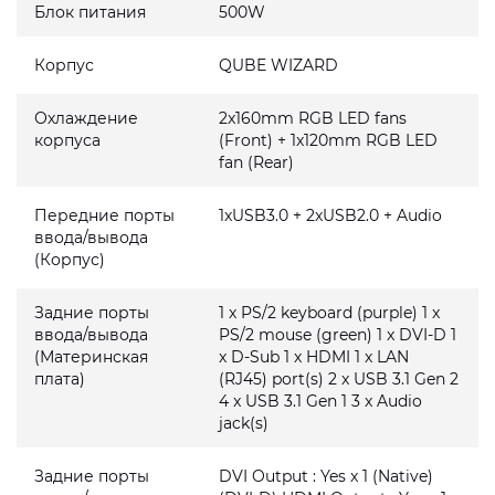
Блок питания
500W
Корпус
QUBE WIZARD
Охлаждение
2x160mm RGB LED fans
корпуса
(Front) + 1x120mm RGB LED
fan (Rear)
Передние порты
1xUSB3.0 + 2xUSB2.0 + Audio
ввода/вывода
(Корпус)
Задние порты
1 x PS/2 keyboard (purple) 1 x
ввода/вывода
PS/2 mouse (green) 1 x DVI-D 1
(Материнская
x D-Sub 1 x HDMI 1 x LAN
плата)
(RJ45) port(s) 2 x USB 3.1 Gen 2
4 x USB 3.1 Gen 1 3 x Audio
jack(s)
Задние порты
DVI Output : Yes x 1 (Native)