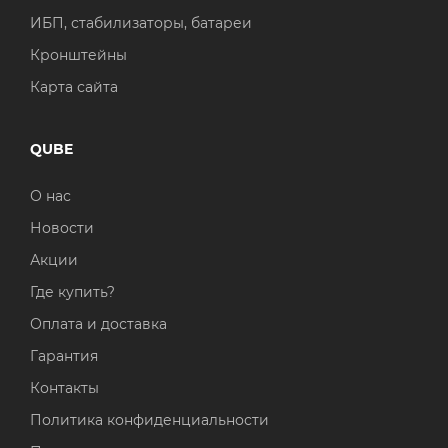
ИБП, стабилизаторы, батареи
Операционная система
Тип накопителя
Кронштейны
Windows 11 Home
SSD
Карта сайта
Windows 11 Pro
HDD
Без ОС
SSD + HDD
QUBE
О нас
Дополнительно
Новости
RGB-подсветка
Акции
Разблокированный множитель CPU
Где купить?
Сверхбыстрый M.2 SSD NVME
Оплата и доставка
Гарантия
Контакты
Политика конфиденциальности