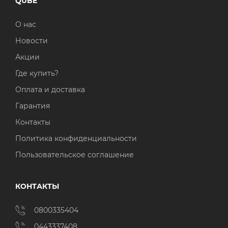
QUBE
Операционная система
Тип накопителя
О нас
Windows 11 Home
SSD
Новости
Windows 11 Pro
HDD
Акции
Где купить?
Без ОС
SSD + HDD
Оплата и доставка
Дополнительно
Гарантия
RGB-подсветка
Контакты
Разблокированный множитель CPU
Политика конфиденциальности
Пользовательское соглашение
Сверхбыстрый M.2 SSD NVME
КОНТАКТЫ
0800335404
0443337408