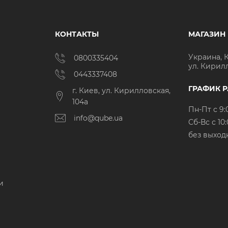
КОНТАКТЫ
МАГАЗИН
Украина, 
0800335404
ул. Кирил
0443337408
ГРАФИК 
г. Киев, ул. Кирилловская,
104а
Пн-Пт с 9:
info@qube.ua
Cб-Вс с 10:
без выход
и