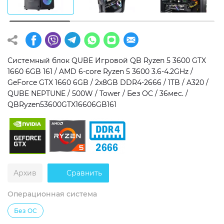
Операционная система
Тип накопителя
Windows 11 Home
SSD
Windows 11 Pro
HDD
Системный блок QUBE Игровой QB Ryzen 5 3600 GTX
1660 6GB 161 / AMD 6-core Ryzen 5 3600 3.6-4.2GHz /
Без ОС
SSD + HDD
GeForce GTX 1660 6GB / 2x8GB DDR4-2666 / 1TB / A320 /
QUBE NEPTUNE / 500W / Tower / Без ОС / 36мес. /
Дополнительно
QBRyzen53600GTX16606GB161
RGB-подсветка
Разблокированный множитель CPU
Сверхбыстрый M.2 SSD NVME
Архив
Сравнить
Операционная система
Без ОС