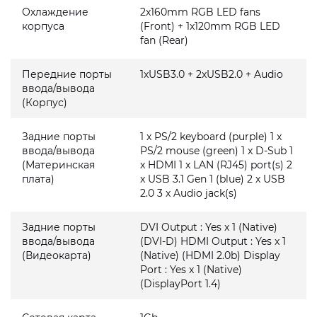
Охлаждение
2x160mm RGB LED fans
корпуса
(Front) + 1x120mm RGB LED
fan (Rear)
Передние порты
1xUSB3.0 + 2xUSB2.0 + Audio
ввода/вывода
(Корпус)
Задние порты
1 x PS/2 keyboard (purple) 1 x
ввода/вывода
PS/2 mouse (green) 1 x D-Sub 1
(Материнская
x HDMI 1 x LAN (RJ45) port(s) 2
плата)
x USB 3.1 Gen 1 (blue) 2 x USB
2.0 3 x Audio jack(s)
Задние порты
DVI Output : Yes x 1 (Native)
ввода/вывода
(DVI-D) HDMI Output : Yes x 1
(Видеокарта)
(Native) (HDMI 2.0b) Display
Port : Yes x 1 (Native)
(DisplayPort 1.4)