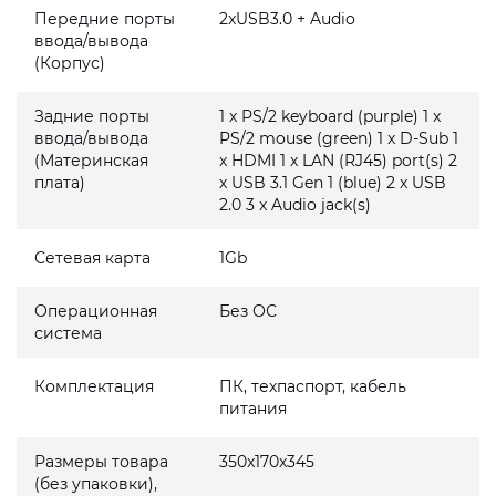
Передние порты
2xUSB3.0 + Audio
ввода/вывода
(Корпус)
Задние порты
1 x PS/2 keyboard (purple) 1 x
ввода/вывода
PS/2 mouse (green) 1 x D-Sub 1
(Материнская
x HDMI 1 x LAN (RJ45) port(s) 2
плата)
x USB 3.1 Gen 1 (blue) 2 x USB
2.0 3 x Audio jack(s)
Сетевая карта
1Gb
Операционная
Без ОС
система
Комплектация
ПК, техпаспорт, кабель
питания
Размеры товара
350x170x345
(без упаковки),