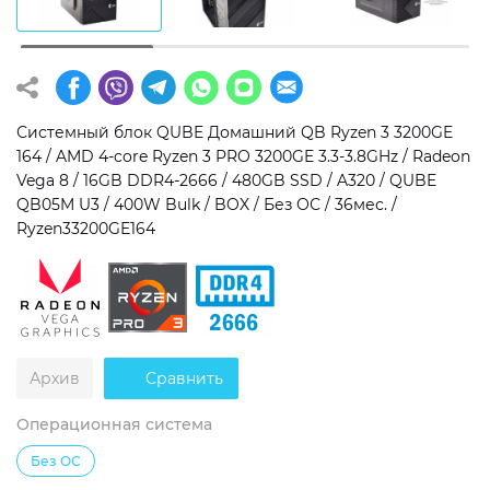
Операционная система
Тип накопителя
Windows 11 Home
SSD
Windows 11 Pro
HDD
Системный блок QUBE Домашний QB Ryzen 3 3200GE
164 / AMD 4-core Ryzen 3 PRO 3200GE 3.3-3.8GHz / Radeon
Без ОС
SSD + HDD
Vega 8 / 16GB DDR4-2666 / 480GB SSD / A320 / QUBE
QB05M U3 / 400W Bulk / BOX / Без ОС / 36мес. /
Дополнительно
Ryzen33200GE164
RGB-подсветка
Разблокированный множитель CPU
Сверхбыстрый M.2 SSD NVME
Архив
Сравнить
Операционная система
Без ОС