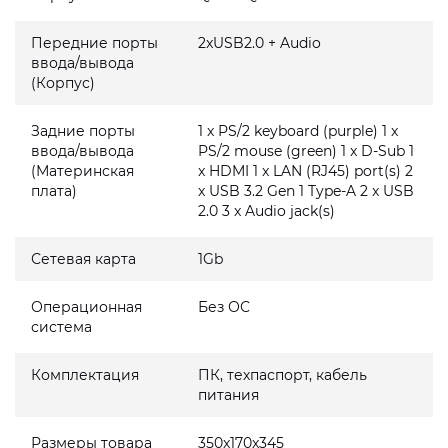
Передние порты
2xUSB2.0 + Audio
ввода/вывода
(Корпус)
Задние порты
1 x PS/2 keyboard (purple) 1 x
ввода/вывода
PS/2 mouse (green) 1 x D-Sub 1
(Материнская
x HDMI 1 x LAN (RJ45) port(s) 2
плата)
x USB 3.2 Gen 1 Type-A 2 x USB
2.0 3 x Audio jack(s)
Сетевая карта
1Gb
Операционная
Без ОС
система
Комплектация
ПК, техпаспорт, кабель
питания
Размеры товара
350x170x345