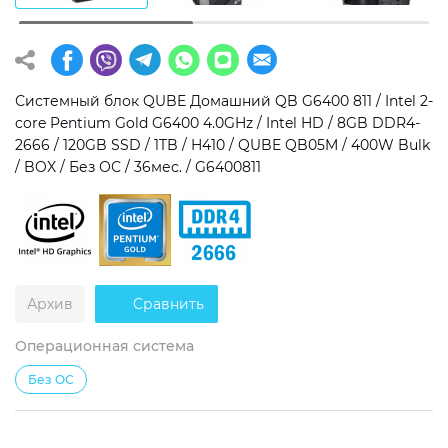
Операционная система
Тип накопителя
Windows 11 Home
SSD
Системный блок QUBE Домашний QB G6400 811 / Intel 2-
Windows 11 Pro
HDD
core Pentium Gold G6400 4.0GHz / Intel HD / 8GB DDR4-
2666 / 120GB SSD / 1TB / H410 / QUBE QB05M / 400W Bulk
Без ОС
SSD + HDD
/ BOX / Без ОС / 36мес. / G6400811
Дополнительно
RGB-подсветка
Разблокированный множитель CPU
Архив
Сравнить
Сверхбыстрый M.2 SSD NVME
Операционная система
Без ОС